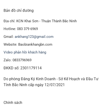
Xốp hơi An Khang
là đơn vị chuyên cung cấp và sản xuất
xốp hơi bọc hàng có giá tốt nhất trên thị trường hiện nay
Bản đồ chỉ đường
,chúng tôi có thể đáp ứng nhu cầu đặt hàng thiết kê và sản
Địa chỉ: KCN Khai Sơn - Thuận Thành Bắc Ninh
xuất sản phẩm
cuộn xốp hơi, tấm xốp hơi, túi xốp hơi theo
kích thước yêu cầu.
Hotline: 083 379 6969
Gmail:
ankhang123@gmail.com
Quý khách có thể xem thêm các sản phẩm khác
Website: Baobiankhangbn.com
Cuộn xốp hơi 20cm x 100 mét
Video phản hồi khách hàng
Cuộn xốp hơi 30cm x 100m
Zalo: 0833796969
Cuộn xốp hơi 40cm x 100 m
ĐKKD số: 2301179114
Cuộn xốp hơi 50cm x 100m
Do phòng Đăng Ký Kinh Doanh - Sở Kế Hoạch và Đầu Tư
Cuộn xốp hơi 60cm x 100m
Tỉnh Bắc Ninh cấp ngày 12/07/2021
Xốp lưới dài loại không cắt
ĐẶC ĐIỂM CUỘN XỐP HƠI 1m2 X 100 mét
Chính sách