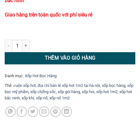
bắc ninh
Giao hàng trên toàn quốc với phí siêu rẻ
Xốp Hơi Cuộn 1m2 x 100 mét số lượng
THÊM VÀO GIỎ HÀNG
Danh mục:
Xốp Hơi Bọc Hàng
Thẻ:
cuộn xốp hơi
,
địa chỉ bán lẻ xốp hơi 1m2 tại hà nội
,
xốp bọc hàng
,
xốp
bọc mỹ phẩm
,
xốp chống sốc
,
xốp gói hàng
,
xốp hoi
,
xốp hơi 1m2
,
xốp hơi
bắc ninh
,
xốp khí
,
xốp nổ
,
xốp nổ 1m2