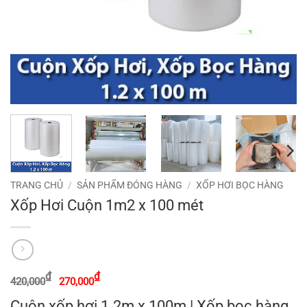
TRANG CHỦ
/
SẢN PHẨM ĐÓNG HÀNG
/
XỐP HƠI BỌC HÀNG
Xốp Hơi Cuộn 1m2 x 100 mét
Giá
Giá
₫
₫
420,000
270,000
gốc
hiện
là:
tại
Cuộn xốp hơi 1.2m x 100m | Xốp bọc hàng,
420,000₫.
là: