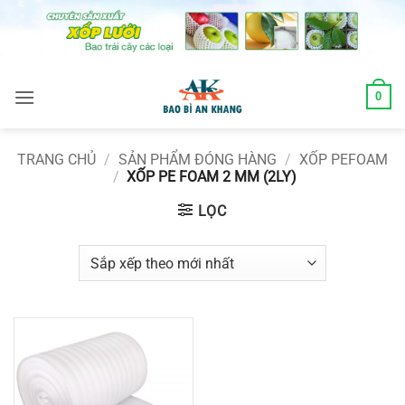
Skip
to
content
0
TRANG CHỦ
/
SẢN PHẨM ĐÓNG HÀNG
/
XỐP PEFOAM
/
XỐP PE FOAM 2 MM (2LY)
LỌC