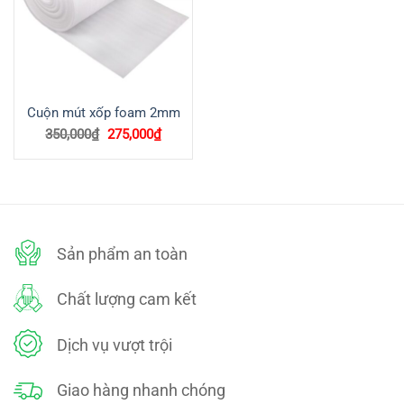
Cuộn mút xốp foam 2mm
Giá
Giá
350,000
₫
275,000
₫
gốc
hiện
là:
tại
350,000₫.
là:
275,000₫.
Sản phẩm an toàn
Chất lượng cam kết
Dịch vụ vượt trội
Giao hàng nhanh chóng