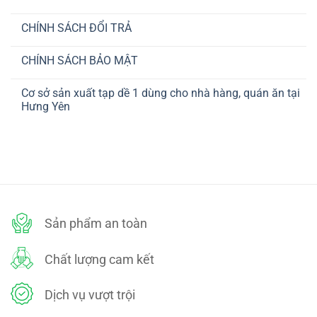
luận
Không
ở
có
CHÍNH
CHÍNH SÁCH ĐỔI TRẢ
bình
SÁCH
luận
VẬN
Không
ở
CHUYỂN
có
CHÍNH
CHÍNH SÁCH BẢO MẬT
bình
SÁCH
luận
THANH
Không
ở
TOÁN
có
CHÍNH
Cơ sở sản xuất tạp dề 1 dùng cho nhà hàng, quán ăn tại
bình
SÁCH
luận
Hưng Yên
ĐỔI
ở
TRẢ
CHÍNH
Không
SÁCH
có
BẢO
bình
MẬT
luận
ở
Cơ
sở
sản
xuất
tạp
dề
Sản phẩm an toàn
1
dùng
cho
nhà
Chất lượng cam kết
hàng,
quán
ăn
tại
Dịch vụ vượt trội
Hưng
Yên