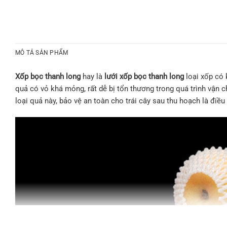
MÔ TẢ SẢN PHẨM
X
ố
p b
ọ
c thanh long
hay là
l
ướ
i x
ố
p b
ọ
c thanh long
loại xốp có 
quả có vỏ khá mỏng, rất dễ bị tổn thương trong quá trình vận 
loại quả này, bảo vệ an toàn cho trái cây sau thu hoạch là điều t