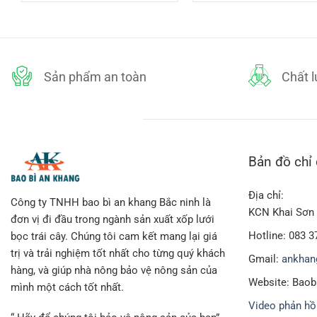
là:
t
Chiều dài 20 x 10cm bản rộng chưa kéo dãn
90,000₫.
l
₫.
7
Sử dụng hạt nhựa PE zin nguyên chất làm vật liệu sản xuất, 
Màu sắc: Màu trắng, nên không có pha lẫn các loại hạt tạo 
Sản phẩm an toàn
Chất 
Lưới xốp dầy dặn, mắt lưới to và thông thoáng, lưu thông khô
Khả năng chống va đập tốt hơn so với các loại xốp bọc khá
Bản đồ chỉ
Địa chỉ:
Công ty TNHH bao bì an khang Bắc ninh là
KCN Khai Sơn 
đơn vị đi đầu trong ngành sản xuất xốp lưới
Hotline: 083 3
bọc trái cây. Chúng tôi cam kết mang lại giá
trị và trải nghiệm tốt nhất cho từng quý khách
Gmail:
ankhan
hàng, và giúp nhà nông bảo vệ nông sản của
Website: Bao
mình một cách tốt nhất.
Video phản hồ