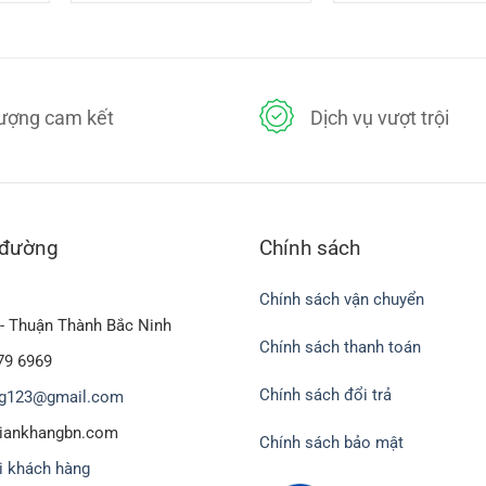
ại
là:
tại
là:
à:
90,000₫.
là:
90,
5,000₫.
85,000₫.
an toàn tuyệt đối với người sử dụng
màu và tạp chất độc hại
lượng cam kết
Dịch vụ vượt trội
ng khí trong quá trình bảo quản rất tốt
c
 đường
Chính sách
Chính sách vận chuyển
- Thuận Thành Bắc Ninh
Chính sách thanh toán
79 6969
Chính sách đổi trả
g123@gmail.com
biankhangbn.com
Chính sách bảo mật
i khách hàng