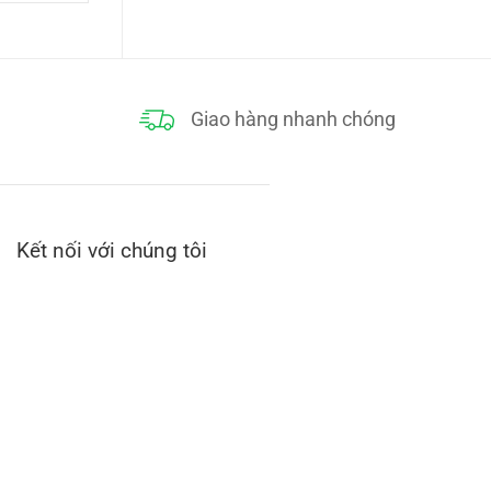
tại
000₫.
là:
75,000₫.
Giao hàng nhanh chóng
Kết nối với chúng tôi