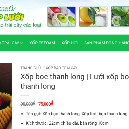
O TRÁI CÂY
XỐP PEFOAM
XỐP HƠI
SẢN PHẨM ĐÓNG HÀN
TRANG CHỦ
/
XỐP BAO TRÁI CÂY
Xốp bọc thanh long | Lưới xốp b
thanh long
Giá
Giá
₫
₫
90,000
75,000
gốc
hiện
là:
tại
Tên gọi: Xốp bọc thanh long, Xốp lưới bọc thanh long
90,000₫.
là:
75,000₫.
Kích thước: 22cm chiều dài, bản rộng 10cm