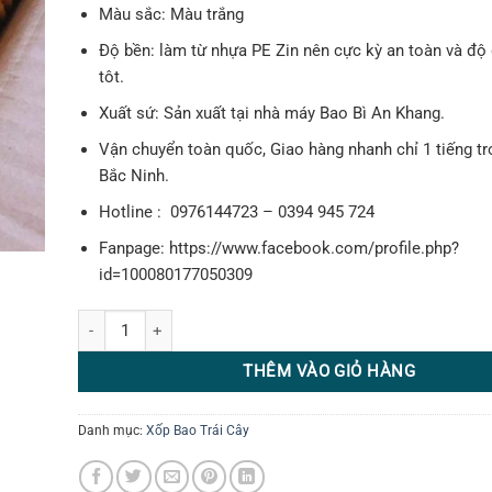
Màu sắc: Màu trắng
Độ bền: làm từ nhựa PE Zin nên cực kỳ an toàn và độ 
tôt.
Xuất sứ: Sản xuất tại nhà máy Bao Bì An Khang.
Vận chuyển toàn quốc, Giao hàng nhanh chỉ 1 tiếng tr
Bắc Ninh.
Hotline : 0976144723 – 0394 945 724
Fanpage: https://www.facebook.com/profile.php?
id=100080177050309
Xốp bọc thanh long | Lưới xốp bọc thanh long số lượng
THÊM VÀO GIỎ HÀNG
Danh mục:
Xốp Bao Trái Cây