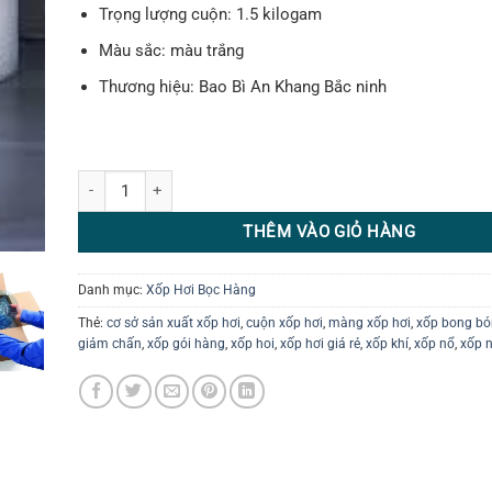
Trọng lượng cuộn: 1.5 kilogam
Màu sắc: màu trắng
Thương hiệu: Bao Bì An Khang Bắc ninh
Cuộn xốp hơi 20cm x 100 mét số lượng
THÊM VÀO GIỎ HÀNG
Danh mục:
Xốp Hơi Bọc Hàng
Thẻ:
cơ sở sản xuất xốp hơi
,
cuộn xốp hơi
,
màng xốp hơi
,
xốp bong bó
giảm chấn
,
xốp gói hàng
,
xốp hoi
,
xốp hơi giá rẻ
,
xốp khí
,
xốp nổ
,
xốp 