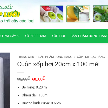
O TRÁI CÂY
XỐP PEFOAM
XỐP HƠI
SẢN PHẨM ĐÓNG HÀN
TRANG CHỦ
/
SẢN PHẨM ĐÓNG HÀNG
/
XỐP HƠI BỌC HÀNG
Cuộn xốp hơi 20cm x 100 mét
Giá
Giá
₫
₫
90,000
60,000
gốc
hiện
là:
tại
Bề rộng: 0.20 m
90,000₫.
là:
60,000₫.
Chiều dài: 100m
Đường kính cuộn: 0.65m