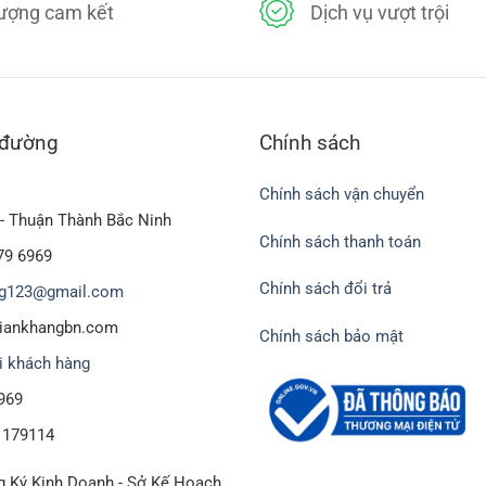
lượng cam kết
Dịch vụ vượt trội
 đường
Chính sách
Chính sách vận chuyển
- Thuận Thành Bắc Ninh
Chính sách thanh toán
79 6969
Chính sách đổi trả
g123@gmail.com
biankhangbn.com
Chính sách bảo mật
i khách hàng
969
1179114
 Ký Kinh Doanh - Sở Kế Hoạch