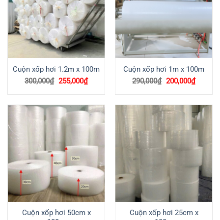
Cuộn xốp hơi 1.2m x 100m
Cuộn xốp hơi 1m x 100m
Giá
Giá
Giá
Giá
300,000
₫
255,000
₫
290,000
₫
200,000
₫
gốc
hiện
gốc
hiện
là:
tại
là:
tại
300,000₫.
là:
290,000₫.
là:
255,000₫.
200,000
Cuộn xốp hơi 50cm x
Cuộn xốp hơi 25cm x