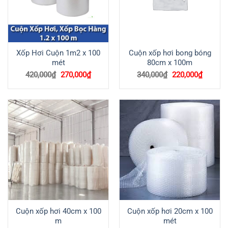
Xốp Hơi Cuộn 1m2 x 100
Cuộn xốp hơi bong bóng
mét
80cm x 100m
Giá
Giá
Giá
Giá
420,000
₫
270,000
₫
340,000
₫
220,000
₫
gốc
hiện
gốc
hiện
là:
tại
là:
tại
420,000₫.
là:
340,000₫.
là:
270,000₫.
220,000
Cuộn xốp hơi 40cm x 100
Cuộn xốp hơi 20cm x 100
m
mét