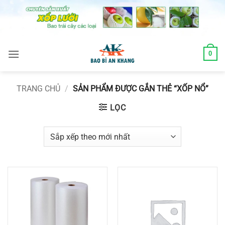
Skip
to
content
0
TRANG CHỦ
/
SẢN PHẨM ĐƯỢC GẮN THẺ “XỐP NỔ”
LỌC