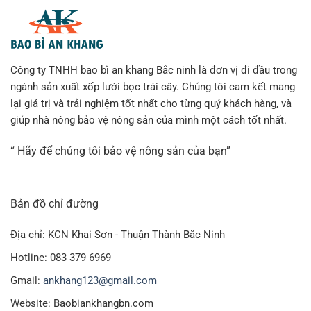
Công ty TNHH bao bì an khang Bắc ninh là đơn vị đi đầu trong
ngành sản xuất xốp lưới bọc trái cây. Chúng tôi cam kết mang
lại giá trị và trải nghiệm tốt nhất cho từng quý khách hàng, và
giúp nhà nông bảo vệ nông sản của mình một cách tốt nhất.
“ Hãy để chúng tôi bảo vệ nông sản của bạn”
Bản đồ chỉ đường
Mút xốp Pe foam an khang
Địa chỉ: KCN Khai Sơn - Thuận Thành Bắc Ninh
Hotline: 083 379 6969
Màng xốp Foam dầy 10mm bao gồm loại có sóng và loại
Gmail:
ankhang123@gmail.com
không có sóng. Khách hàng khi mua có thể lựa chọn giữa
Website: Baobiankhangbn.com
2 loại, phù hợp với nhu cầu sử dụng.