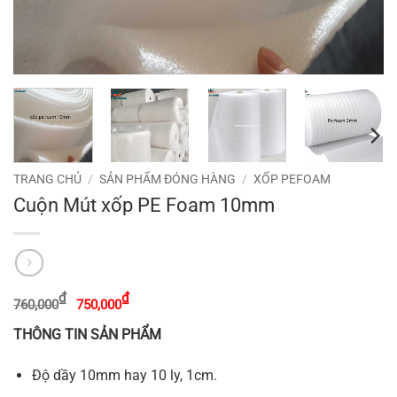
TRANG CHỦ
/
SẢN PHẨM ĐÓNG HÀNG
/
XỐP PEFOAM
Cuộn Mút xốp PE Foam 10mm
Giá
Giá
₫
₫
760,000
750,000
gốc
hiện
là:
tại
THÔNG TIN SẢN PHẨM
760,000₫.
là:
750,000₫.
Độ dầy 10mm hay 10 ly, 1cm.