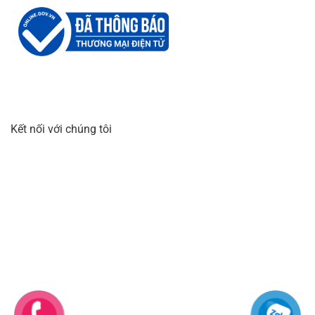
dành riêng cho các sản phẩm điện tử. Bởi trong quá
trình sản xuất, nó đã được thêm vào một số chất phụ
gia giúp các thiết bị điện tử kháng lại sự tích tụ điện,
gây hỏng mạch điện.
Mút xốp 10mm tráng bạc thường dùng làm vật liệu
cách nhiệt trong xây dựng nhà xưởng, nhà máy sản
xuất, khu công nghiệp nhằm mục đích giảm tiếng ồn và
Kết nối với chúng tôi
chống nóng hiệu quả.
Ngoài ra cuộn mút
xốp PE foam độ dầy 10 mm
còn có rất
nhiều ứng dụng khác nhau, quý khách hàng cũng có thể
tham khảo thêm các loại mút xốp khác
Mút xốp PE Foam 0.5mm
Cuộn mút xốp foam 2mm
Cuộn mút xốp foam 4mm
Cuộn mút xốp foam 8mm