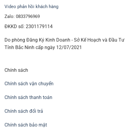
Video phản hồi khách hàng
Loại xốp foam 10mm 1 lớp thường màu trắng có sóng.
Zalo: 0833796969
Loại xốp foam 10mm ép từ 2 lớp phẳng không sóng,
ĐKKD số: 2301179114
màu trắng
Do phòng Đăng Ký Kinh Doanh - Sở Kế Hoạch và Đầu Tư
Loại xốp foam 10mm màu hồng hoặc đỏ, có chất phụ
Tỉnh Bắc Ninh cấp ngày 12/07/2021
gia chống tĩnh điện.
Loại xốp foam 10mm trắng 1 đến 2 mặt bạc, dùng trong
cách nhiệt, chống nóng.
Chính sách
Ứng dụng của xốp PE foam 10mm
Chính sách vận chuyển
Mút xốp PE foam 10mm (10ly) màu trắng trong thường
Chính sách thanh toán
dùng để lót dưới đế hay các góc của thùng hàng hoặc
cắt nhỏ thành các loại tấm bọc hàng hóa với kích thước
Chính sách đổi trả
phù hợp.
Chính sách bảo mật
Mút xốp PEfoam 10ly màu hồng chống tĩnh điện, sẽ