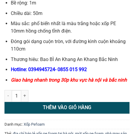
Bề rộng: 1m
Chiều dài: 50m
Màu sắc: phổ biến nhất là màu trắng hoặc xốp PE
10mm hồng chống tĩnh điện.
Đóng gói dạng cuộn tròn, với đường kình cuộn khoảng
110cm
Thương hiêu: Bao BÌ An Khang An Khang Bắc Ninh
Hotline: 0394945724- 0855 015 992
Giao hàng nhanh trong 30p khu vực hà nội và bắc ninh
Cuộn Mút xốp PE Foam 10mm số lượng
THÊM VÀO GIỎ HÀNG
Danh mục:
Xốp Pefoam
Thẻ:
địa chỉ bán lẻ xốp pe foam tại hà nội
,
mút xốp pe foam
,
nhà may sản