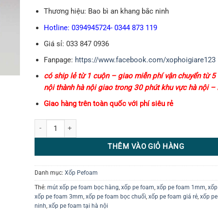
Thương hiệu: Bao bì an khang bắc ninh
Hotline: 0394945724- 0344 873 119
Giá sỉ: 033 847 0936
Fanpage:
https://www.facebook.com/xophoigiare123
có ship lẻ từ 1 cuộn – giao miễn phí vận chuyển từ 5
nội thành hà nội giao trong 30 phút khu vực hà nội –
Giao hàng trên toàn quốc với phí siêu rẻ
Mút xốp PE Foam số lượng
THÊM VÀO GIỎ HÀNG
Danh mục:
Xốp Pefoam
Thẻ:
mút xốp pe foam bọc hàng
,
xốp pe foam
,
xốp pe foam 1mm
,
xốp
xốp pe foam 3mm
,
xốp pe foam bọc chuối
,
xốp pe foam giá rẻ
,
xốp pe
ninh
,
xốp pe foam tại hà nội