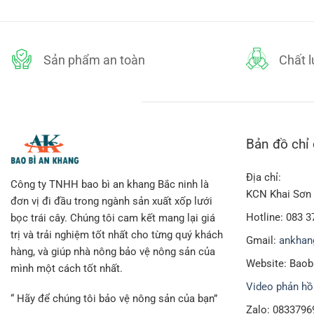
cuộn mút xốp mỏng, có thể ép nhiệt thành các lớp xốp có độ d
275,000₫.
Sản phẩm an toàn
Chất 
Bản đồ chỉ
Địa chỉ:
Công ty TNHH bao bì an khang Bắc ninh là
KCN Khai Sơn 
đơn vị đi đầu trong ngành sản xuất xốp lưới
Hotline: 083 3
bọc trái cây. Chúng tôi cam kết mang lại giá
trị và trải nghiệm tốt nhất cho từng quý khách
Gmail:
ankhan
Phân biệt mút xốp PE foam và các loại
hàng, và giúp nhà nông bảo vệ nông sản của
Website: Bao
mình một cách tốt nhất.
Cùng với tên gọi mút xốp, nhưng có khá nhiều loại mút xốp thu
Video phản hồ
cũng khác nhau. sau đây hãy cùng chúng tôi tìm hiểu các loại 
“ Hãy để chúng tôi bảo vệ nông sản của bạn”
Zalo: 0833796