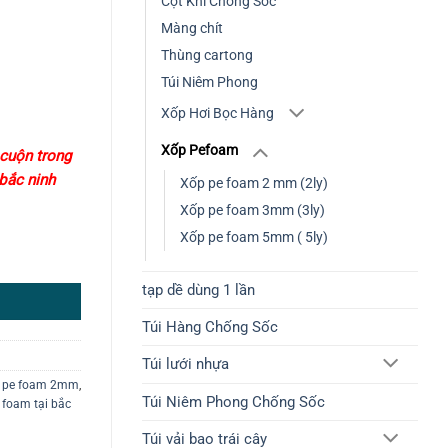
Cột Khí Chống Sốc
Màng chít
Thùng cartong
Túi Niêm Phong
Xốp Hơi Bọc Hàng
Xốp Pefoam
 cuộn trong
 bắc ninh
Xốp pe foam 2 mm (2ly)
Xốp pe foam 3mm (3ly)
Xốp pe foam 5mm ( 5ly)
tạp dề dùng 1 lần
Túi Hàng Chống Sốc
Túi lưới nhựa
 pe foam 2mm
,
Túi Niêm Phong Chống Sốc
 foam tại bắc
Túi vải bao trái cây