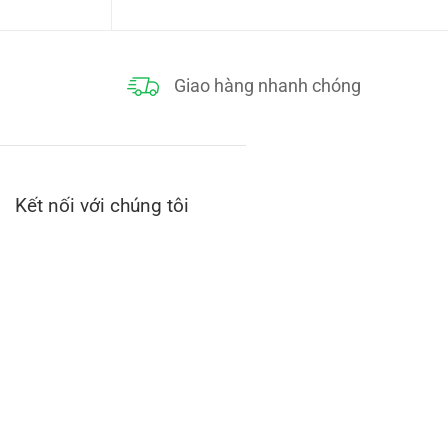
580,000₫.
Giao hàng nhanh chóng
Kết nối với chúng tôi
iệu tạo ra