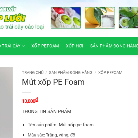
O TRÁI CÂY
XỐP PEFOAM
XỐP HƠI
SẢN PHẨM ĐÓNG HÀN
TRANG CHỦ
/
SẢN PHẨM ĐÓNG HÀNG
/
XỐP PEFOAM
Mút xốp PE Foam
₫
10,000
THÔNG TIN SẢN PHẨM
Tên sản phẩm: Mút xốp pe foam
Màu sắc: Trắng, vàng, đổ