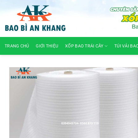
Skip
to
content
TRANG CHỦ
GIỚI THIỆU
XỐP BAO TRÁI CÂY
TÚI VẢI BA