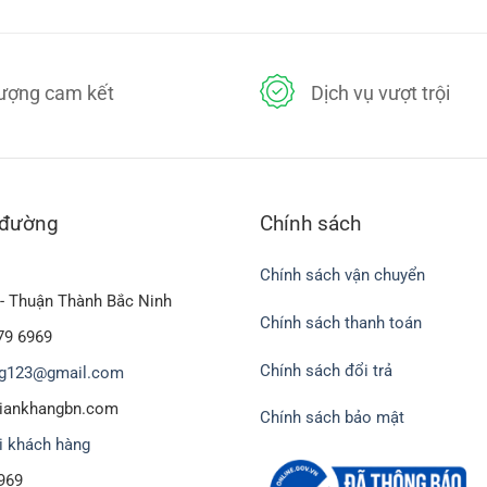
ầy lớn hơn, tối đa lên tới 100mm (10cm).
750,000₫.
100₫.
lượng cam kết
Dịch vụ vượt trội
 đường
Chính sách
Chính sách vận chuyển
- Thuận Thành Bắc Ninh
Chính sách thanh toán
79 6969
Chính sách đổi trả
g123@gmail.com
 mút xốp khác
biankhangbn.com
Chính sách bảo mật
ộc các dòng khác nhau, với mục đích sử dụng, ứng dụng và nguyên l
i khách hàng
mút xốp khác đã có mặt trên thị trường hiện nay
969