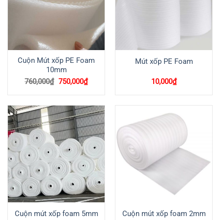
Cuộn Mút xốp PE Foam
Mút xốp PE Foam
10mm
Giá
Giá
760,000
₫
750,000
₫
10,000
₫
gốc
hiện
là:
tại
760,000₫.
là:
750,000₫.
Cuộn mút xốp foam 5mm
Cuộn mút xốp foam 2mm