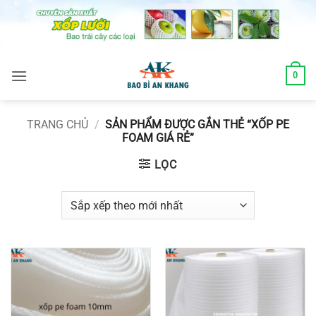
Skip
to
content
0
TRANG CHỦ
/
SẢN PHẨM ĐƯỢC GẮN THẺ “XỐP PE
FOAM GIÁ RẺ”
LỌC