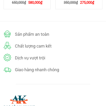
Giá
Giá
Giá
Giá
650,000
₫
580,000
₫
350,000
₫
275,000
₫
gốc
hiện
gốc
hiện
là:
tại
là:
tại
650,000₫.
là:
350,000₫.
là:
580,000₫.
275,000
Sản phẩm an toàn
Chất lượng cam kết
Dịch vụ vượt trội
Giao hàng nhanh chóng