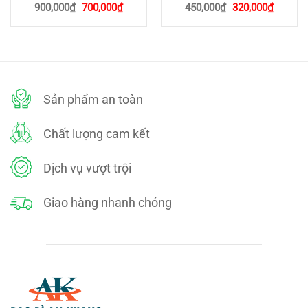
Giá
Giá
Giá
Giá
900,000
₫
700,000
₫
450,000
₫
320,000
₫
gốc
hiện
gốc
hiện
là:
tại
là:
tại
900,000₫.
là:
450,000₫.
là:
700,000₫.
320,000
Sản phẩm an toàn
Chất lượng cam kết
Dịch vụ vượt trội
Giao hàng nhanh chóng