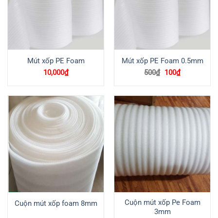
Mút xốp PE Foam
Mút xốp PE Foam 0.5mm
Giá
Giá
10,000
₫
500
₫
100
₫
gốc
hiện
là:
tại
500₫.
là:
100₫.
Cuộn mút xốp Pe Foam
Cuộn mút xốp foam 8mm
3mm