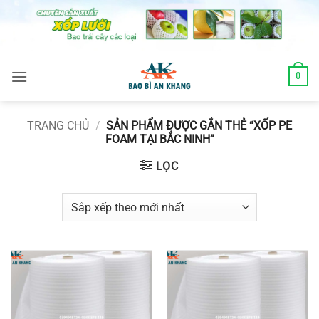
Skip
to
content
0
TRANG CHỦ
/
SẢN PHẨM ĐƯỢC GẮN THẺ “XỐP PE
FOAM TẠI BẮC NINH”
LỌC