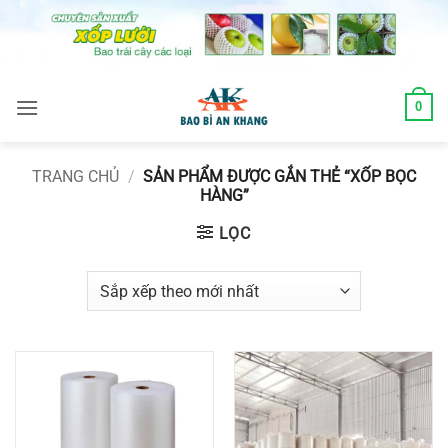
Skip
to
content
0
TRANG CHỦ
/
SẢN PHẨM ĐƯỢC GẮN THẺ “XỐP BỌC
HÀNG”
LỌC