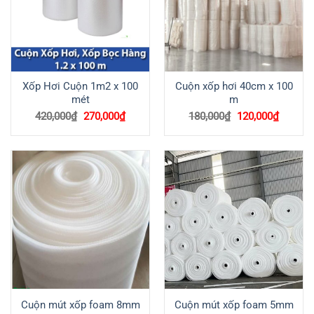
Xốp Hơi Cuộn 1m2 x 100
Cuộn xốp hơi 40cm x 100
mét
m
Giá
Giá
Giá
Giá
420,000
₫
270,000
₫
180,000
₫
120,000
₫
gốc
hiện
gốc
hiện
là:
tại
là:
tại
420,000₫.
là:
180,000₫.
là:
270,000₫.
120,000
Cuộn mút xốp foam 8mm
Cuộn mút xốp foam 5mm