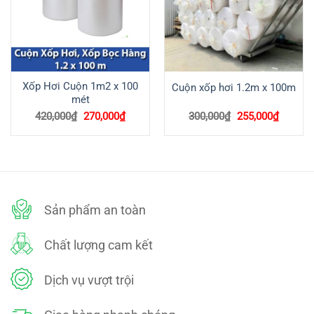
Xốp Hơi Cuộn 1m2 x 100
Cuộn xốp hơi 1.2m x 100m
mét
Giá
Giá
Giá
Giá
420,000
₫
270,000
₫
300,000
₫
255,000
₫
gốc
hiện
gốc
hiện
là:
tại
là:
tại
420,000₫.
là:
300,000₫.
là:
270,000₫.
255,000
Sản phẩm an toàn
Chất lượng cam kết
Dịch vụ vượt trội