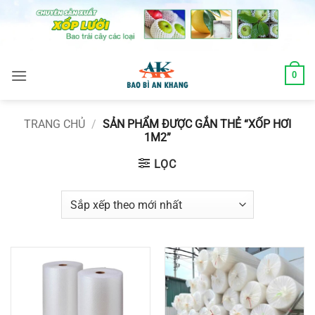
Skip
to
content
0
TRANG CHỦ
/
SẢN PHẨM ĐƯỢC GẮN THẺ “XỐP HƠI
1M2”
LỌC