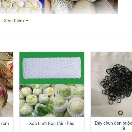
Xem thêm
Dây chun đen buộc
 27cm
Xốp Lưới Bọc Cải Thảo
ổi