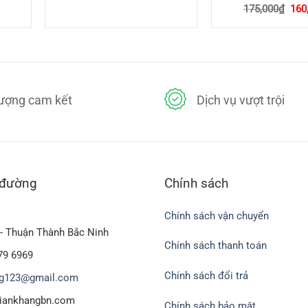
iá
Giá
175,000
₫
160
iện
gốc
ại
là:
à:
175
5,000₫.
lượng cam kết
Dịch vụ vượt trội
 từ to đến nhỏ và không gây hiện tượng tụt xốp khi bao bọc
p chất nên không ảnh hưởng tới chất lượng của quả và không ảnh h
 đường
Chính sách
 22cm , 8*25 cm ,dành cho trái có trọng lượng 1 kg đến 3kg
Chính sách vận chuyển
- Thuận Thành Bắc Ninh
Chính sách thanh toán
79 6969
Chính sách đổi trả
g123@gmail.com
biankhangbn.com
Chính sách bảo mật