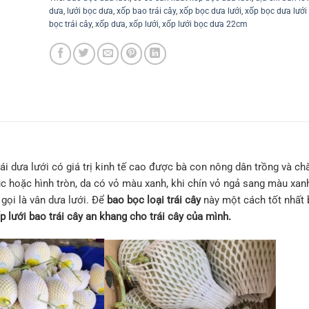
dưa
,
lưới bọc dưa
,
xốp bao trái cây
,
xốp bọc dưa lưới
,
xốp bọc dưa lưới
bọc trái cây
,
xốp dưa
,
xốp lưới
,
xốp lưới bọc dưa 22cm
trái dưa lưới có giá trị kinh tế cao được bà con nông dân trồng và c
dục hoặc hình tròn, da có vỏ màu xanh, khi chín vỏ ngả sang màu xan
gọi là vân dưa lưới. Để
bao bọc loại trái cây
này một cách tốt nhất
p lưới bao trái cây an khang cho trái cây của mình.