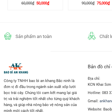
Giá
Giá
Giá
G
60,000
₫
50,000
₫
90,000
₫
75,000
₫
gốc
hiện
gốc
h
là:
tại
là:
t
60,000₫.
là:
90,000₫.
l
₫.
50,000₫.
7
Sản phẩm an toàn
Chất 
Đặc điểm của xốp bọc dưa lưới
Xốp có độ co giãn và đàn hồi tốt, ôm sát trái có kích thước
Được sản xuất bằng hạt nhựa nguyên sinh không pha chế tạ
Bản đồ chỉ
khoẻ người tiêu dùng.
Vỏ xốp bọc dưa lưới thường có kích cỡ 8*18 cm, 8* 20cm, 8*
Địa chỉ:
Công ty TNHH bao bì an khang Bắc ninh là
KCN Khai Sơn 
đơn vị đi đầu trong ngành sản xuất xốp lưới
Hotline: 083 3
bọc trái cây. Chúng tôi cam kết mang lại giá
trị và trải nghiệm tốt nhất cho từng quý khách
Gmail:
ankhan
hàng, và giúp nhà nông bảo vệ nông sản của
Website: Bao
mình một cách tốt nhất.