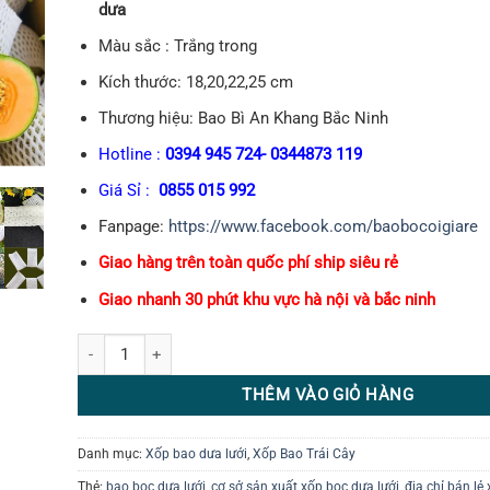
dưa
Màu sắc : Trắng trong
Kích thước: 18,20,22,25 cm
Thương hiệu: Bao Bì An Khang Bắc Ninh
Hotline :
0394 945 724- 0344873 119
Giá Sỉ :
0855 015 992
Fanpage:
https://www.facebook.com/baobocoigiare
Giao hàng trên toàn quốc phí ship siêu rẻ
Giao nhanh 30 phút khu vực hà nội và bắc ninh
Xốp Bọc Dưa Lưới số lượng
THÊM VÀO GIỎ HÀNG
Danh mục:
Xốp bao dưa lưới
,
Xốp Bao Trái Cây
Thẻ:
bao bọc dưa lưới
,
cơ sở sản xuất xốp bọc dưa lưới
,
địa chỉ bán lẻ 