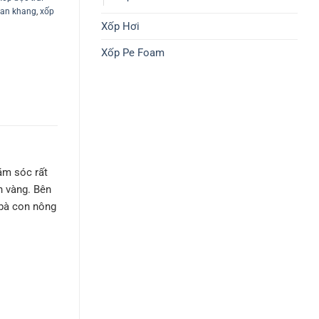
 an khang
,
xốp
Xốp Hơi
Xốp Pe Foam
hăm sóc rất
h vàng. Bên
 bà con nông