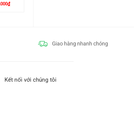
Giá
,000
₫
hiện
tại
,000₫.
là:
160,000₫.
Giao hàng nhanh chóng
ưởng tới sức
Kết nối với chúng tôi