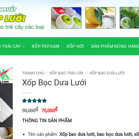
O TRÁI CÂY
XỐP PEFOAM
XỐP HƠI
SẢN PHẨM ĐÓNG HÀN
TRANG CHỦ
/
XỐP BAO TRÁI CÂY
/
XỐP BAO DƯA LƯỚI
Xốp Bọc Dưa Lưới
5
1
trên 5
Giá
Giá
₫
₫
90,000
75,000
gốc
hiện
dựa trên
là:
tại
đánh giá
THÔNG TIN SẢN PHẨM
90,000₫.
là:
75,000₫.
Tên sản phẩm:
Xốp bao dưa lưới, bao bọc dưa lưới, xố