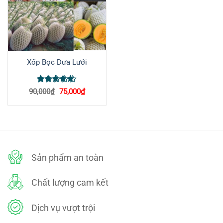
Xốp Bọc Dưa Lưới
Được xếp
Giá
Giá
90,000
₫
75,000
₫
hạng
5
5
gốc
hiện
là:
tại
sao
90,000₫.
là:
75,000₫.
Sản phẩm an toàn
Chất lượng cam kết
Dịch vụ vượt trội