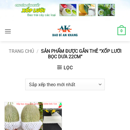
Skip
to
content
0
TRANG CHỦ
/
SẢN PHẨM ĐƯỢC GẮN THẺ “XỐP LƯỚI
BỌC DƯA 22CM”
LỌC