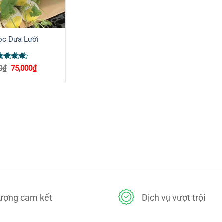
ọc Dưa Lưới
ợc xếp
Giá
Giá
0
₫
75,000
₫
ng
5
5
gốc
hiện
là:
tại
90,000₫.
là:
75,000₫.
lượng cam kết
Dịch vụ vượt trội