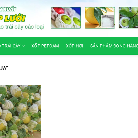
O TRÁI CÂY
XỐP PEFOAM
XỐP HƠI
SẢN PHẨM ĐÓNG HÀN
ƯA”