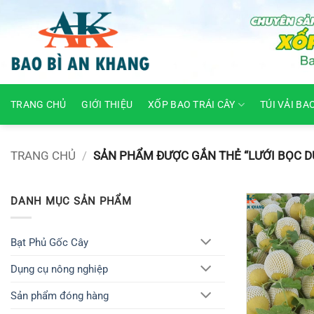
Skip
to
content
TRANG CHỦ
GIỚI THIỆU
XỐP BAO TRÁI CÂY
TÚI VẢI BA
TRANG CHỦ
/
SẢN PHẨM ĐƯỢC GẮN THẺ “LƯỚI BỌC D
DANH MỤC SẢN PHẨM
Bạt Phủ Gốc Cây
Dụng cụ nông nghiệp
Sản phẩm đóng hàng