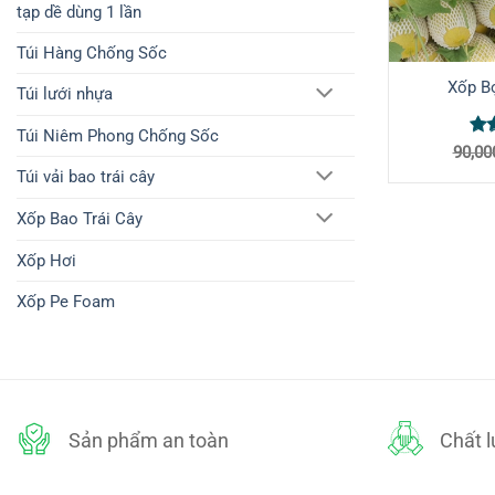
tạp dề dùng 1 lần
Túi Hàng Chống Sốc
Xốp B
Túi lưới nhựa
Túi Niêm Phong Chống Sốc
Đư
90,00
hạ
Túi vải bao trái cây
sao
Xốp Bao Trái Cây
Xốp Hơi
Xốp Pe Foam
Sản phẩm an toàn
Chất 