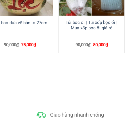
Túi bọc ổi | Túi xốp bọc ổi |
 bao dừa vẽ bản to 27cm
Mua xốp bọc ổi giá rẻ
Giá
Giá
Giá
Giá
90,000
₫
75,000
₫
90,000
₫
80,000
₫
gốc
hiện
gốc
hiện
là:
tại
là:
tại
90,000₫.
là:
90,000₫.
là:
75,000₫.
80,000₫.
Giao hàng nhanh chóng