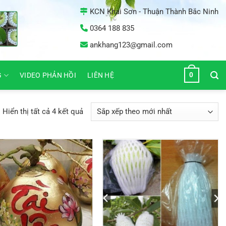
KCN Khai Sơn - Thuận Thành Bắc Ninh
0364 188 835
ankhang123@gmail.com
0
G
VIDEO PHẢN HỒI
LIÊN HỆ
Đã
Hiển thị tất cả 4 kết quả
sắp
xếp
theo
mới
nhất