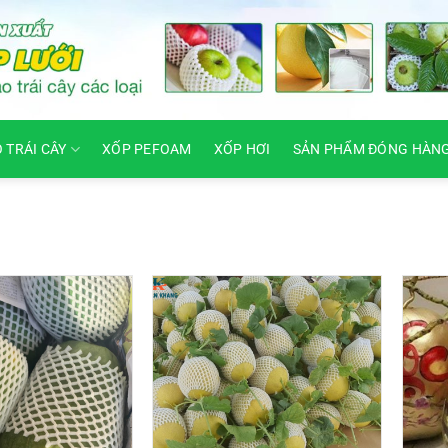
O TRÁI CÂY
XỐP PEFOAM
XỐP HƠI
SẢN PHẨM ĐÓNG HÀN