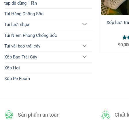
tạp dề dùng 1 lần
Túi Hàng Chống Sốc
Xốp lưới tr
Túi lưới nhựa
Túi Niêm Phong Chống Sốc
Đư
90,00
Túi vải bao trái cây
xế
hạ
Xốp Bao Trái Cây
5 s
Xốp Hơi
Xốp Pe Foam
Sản phẩm an toàn
Chất 