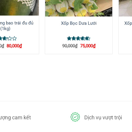
ắng bao trái đu đủ
Xốp Bọc Dưa Lưới
Xốp
(1kg)
ợc
Được xếp
Giá
Giá
Giá
Giá
0
₫
80,000
₫
90,000
₫
75,000
₫
p
hạng
5
5
gốc
hiện
gốc
hiện
là:
tại
là:
tại
ng
3
sao
90,000₫.
là:
90,000₫.
là:
ao
80,000₫.
75,000₫.
lượng cam kết
Dịch vụ vượt trội