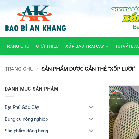
Skip
to
content
TRANG CHỦ
GIỚI THIỆU
XỐP BAO TRÁI CÂY
TÚI VẢI BA
TRANG CHỦ
/
SẢN PHẨM ĐƯỢC GẮN THẺ “XỐP LƯỚI”
DANH MỤC SẢN PHẨM
Bạt Phủ Gốc Cây
Dụng cụ nông nghiệp
Sản phẩm đóng hàng