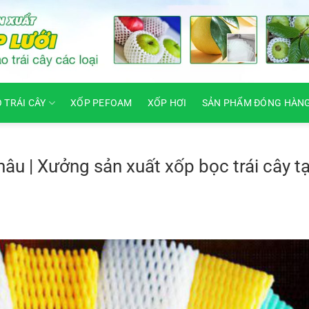
O TRÁI CÂY
XỐP PEFOAM
XỐP HƠI
SẢN PHẨM ĐÓNG HÀN
Châu | Xưởng sản xuất xốp bọc trái cây tạ