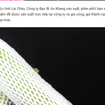
uộc tỉnh Lai Châu, Công ty Bao Bì An Khang sản xuất, phân phối bán s
ẩm đề được sản xuất trực tiếp tại công ty và gia công, giá thành cạ
ng mùa.