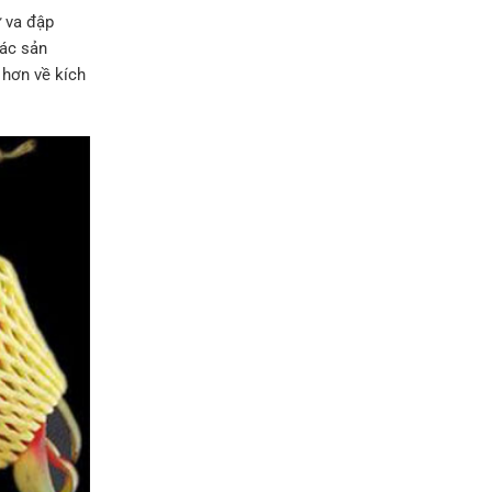
ự va đập
các sản
 hơn về kích