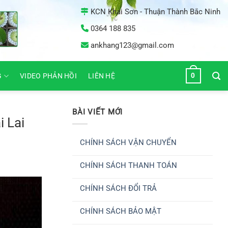
KCN Khai Sơn - Thuận Thành Bắc Ninh
0364 188 835
ankhang123@gmail.com
0
G
VIDEO PHẢN HỒI
LIÊN HỆ
BÀI VIẾT MỚI
i Lai
CHÍNH SÁCH VẬN CHUYỂN
Không
có
CHÍNH SÁCH THANH TOÁN
bình
luận
Không
ở
có
CHÍNH
CHÍNH SÁCH ĐỔI TRẢ
bình
SÁCH
luận
VẬN
Không
ở
CHUYỂN
có
CHÍNH
CHÍNH SÁCH BẢO MẬT
bình
SÁCH
luận
THANH
Không
ở
TOÁN
có