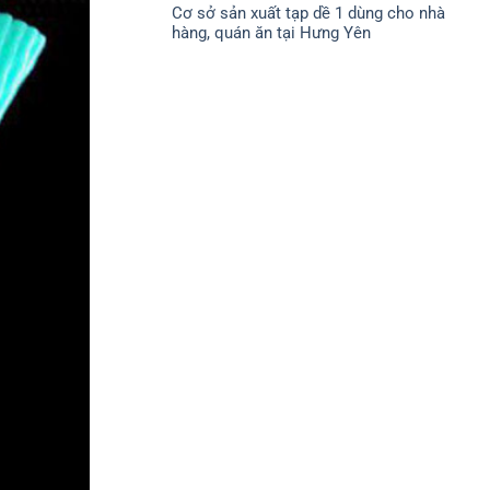
CHÍNH
Cơ sở sản xuất tạp dề 1 dùng cho nhà
bình
SÁCH
luận
ĐỔI
hàng, quán ăn tại Hưng Yên
ở
TRẢ
CHÍNH
Không
SÁCH
có
BẢO
bình
MẬT
luận
ở
Cơ
sở
sản
xuất
tạp
dề
1
dùng
cho
nhà
hàng,
quán
ăn
tại
Hưng
Yên