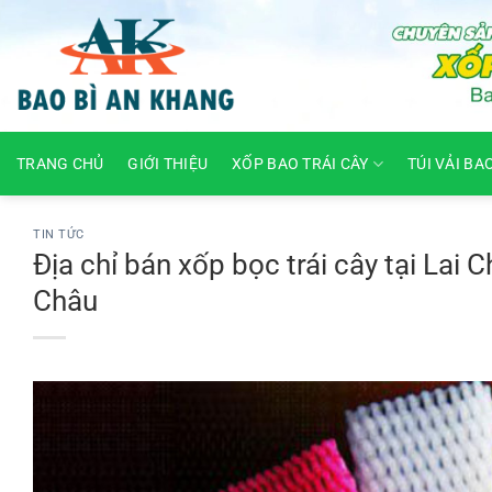
Skip
to
content
TRANG CHỦ
GIỚI THIỆU
XỐP BAO TRÁI CÂY
TÚI VẢI BA
TIN TỨC
Địa chỉ bán xốp bọc trái cây tại Lai 
Châu