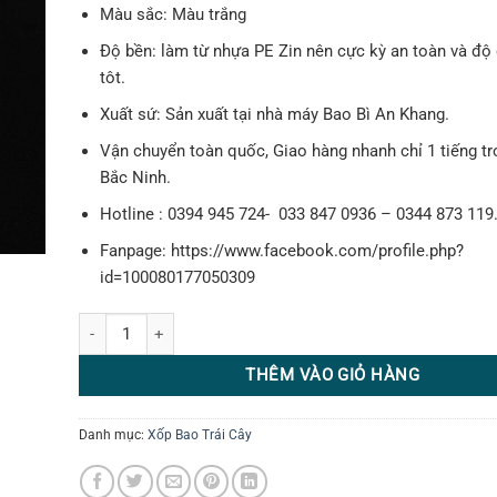
Màu sắc: Màu trắng
Độ bền: làm từ nhựa PE Zin nên cực kỳ an toàn và độ 
tôt.
Xuất sứ: Sản xuất tại nhà máy Bao Bì An Khang.
Vận chuyển toàn quốc, Giao hàng nhanh chỉ 1 tiếng tr
Bắc Ninh.
Hotline : 0394 945 724- 033 847 0936 – 0344 873 119
Fanpage: https://www.facebook.com/profile.php?
id=100080177050309
Xốp bọc táo | xốp lưới bọc táo | xốp bọc táo đỏ 14cm số lượn
THÊM VÀO GIỎ HÀNG
Danh mục:
Xốp Bao Trái Cây