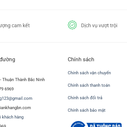
à:
100,000₫.
là:
90,
5,000₫.
80,000₫.
 đối với sức khỏe người tiêu dùng
lượng cam kết
Dịch vụ vượt trội
n
 đường
Chính sách
Chính sách vận chuyển
- Thuận Thành Bắc Ninh
Chính sách thanh toán
79 6969
Chính sách đổi trả
g123@gmail.com
biankhangbn.com
Chính sách bảo mật
i khách hàng
969