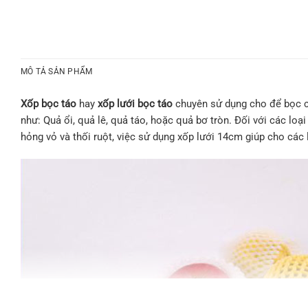
MÔ TẢ SẢN PHẨM
X
ố
p b
ọ
c táo
hay
x
ố
p l
ướ
i b
ọ
c táo
chuyên sử dụng cho để bọc cá
như: Quả ổi, quả lê, quả táo, hoặc quả bơ tròn. Đối với các loạ
hỏng vỏ và thối ruột, việc sử dụng xốp lưới 14cm giúp cho các 