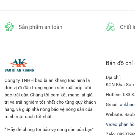
175,000₫.
là:
90,000₫.
l
Chiều dài: 14cm x 7cm bản rộng chưa dãn
₫.
160,000₫.
7
Màu sắc: Màu trắng
Sử dụng hạt nhựa PE nguyên sinh để sản xuất, an toàn tuyệt
Sản phẩm an toàn
Chất 
Xốp lưới có độ co dãn rất cao, bọc trái cây được ôm sát hơ
Có thể bảo quản trái cây lâu hơn
Bản đồ chỉ
Địa chỉ:
Công ty TNHH bao bì an khang Bắc ninh là
KCN Khai Sơn 
đơn vị đi đầu trong ngành sản xuất xốp lưới
Hotline: 083 3
bọc trái cây. Chúng tôi cam kết mang lại giá
trị và trải nghiệm tốt nhất cho từng quý khách
Gmail:
ankhan
hàng, và giúp nhà nông bảo vệ nông sản của
Website: Bao
mình một cách tốt nhất.
Video phản hồ
“ Hãy để chúng tôi bảo vệ nông sản của bạn”
Zalo: 0833796