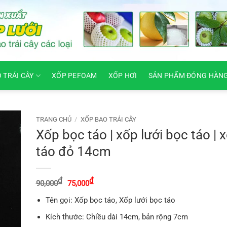
O TRÁI CÂY
XỐP PEFOAM
XỐP HƠI
SẢN PHẨM ĐÓNG HÀN
TRANG CHỦ
/
XỐP BAO TRÁI CÂY
Xốp bọc táo | xốp lưới bọc táo | 
táo đỏ 14cm
Giá
Giá
₫
₫
90,000
75,000
gốc
hiện
là:
tại
Tên gọi: Xốp bọc táo, Xốp lưới bọc táo
90,000₫.
là:
75,000₫.
Kích thước: Chiều dài 14cm, bản rộng 7cm