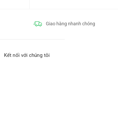
000₫.
là:
75,000₫.
Giao hàng nhanh chóng
Kết nối với chúng tôi