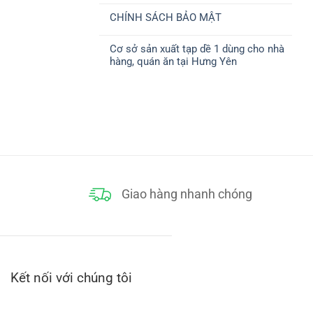
ở
CHUYỂN
có
CHÍNH
CHÍNH SÁCH BẢO MẬT
bình
SÁCH
luận
THANH
Không
ở
TOÁN
có
CHÍNH
Cơ sở sản xuất tạp dề 1 dùng cho nhà
bình
SÁCH
luận
ĐỔI
hàng, quán ăn tại Hưng Yên
ở
TRẢ
CHÍNH
Không
SÁCH
có
BẢO
bình
MẬT
luận
ở
Cơ
sở
sản
xuất
tạp
dề
1
dùng
cho
Giao hàng nhanh chóng
nhà
hàng,
quán
ăn
tại
Hưng
Yên
Kết nối với chúng tôi