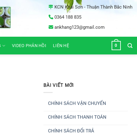
KCN Khai Sơn - Thuận Thành Bắc Ninh
0364 188 835
ankhang123@gmail.com
0
G
VIDEO PHẢN HỒI
LIÊN HỆ
BÀI VIẾT MỚI
CHÍNH SÁCH VẬN CHUYỂN
Không
có
CHÍNH SÁCH THANH TOÁN
bình
luận
Không
ở
có
CHÍNH
CHÍNH SÁCH ĐỔI TRẢ
bình
SÁCH
luận
VẬN
Không