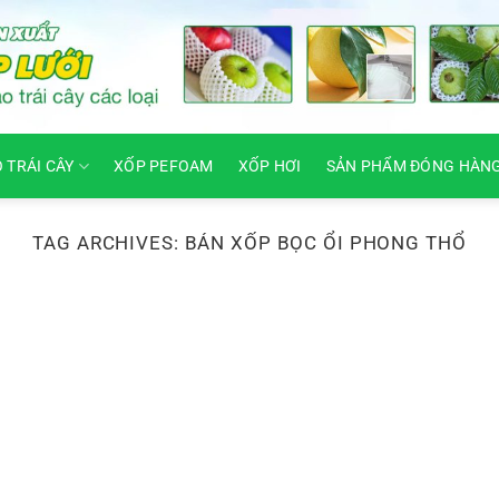
O TRÁI CÂY
XỐP PEFOAM
XỐP HƠI
SẢN PHẨM ĐÓNG HÀN
TAG ARCHIVES:
BÁN XỐP BỌC ỔI PHONG THỔ