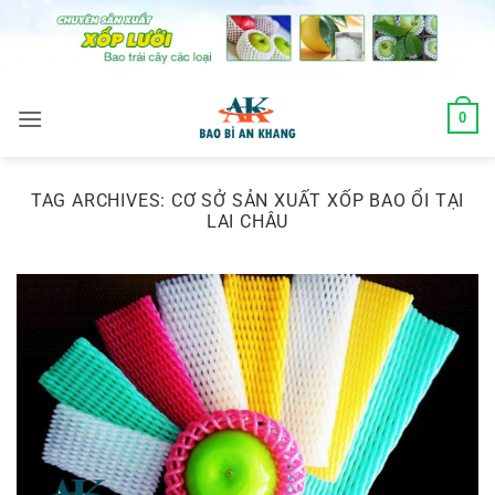
Skip
to
content
0
TAG ARCHIVES:
CƠ SỞ SẢN XUẤT XỐP BAO ỔI TẠI
LAI CHÂU