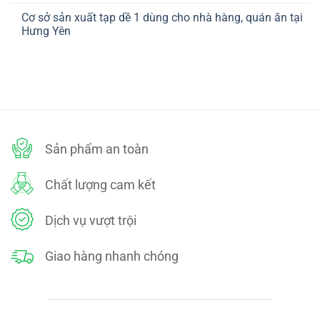
ở
TOÁN
có
CHÍNH
Cơ sở sản xuất tạp dề 1 dùng cho nhà hàng, quán ăn tại
bình
SÁCH
luận
Hưng Yên
ĐỔI
ở
TRẢ
CHÍNH
Không
SÁCH
có
BẢO
bình
MẬT
luận
ở
Cơ
sở
sản
xuất
tạp
dề
Sản phẩm an toàn
1
dùng
cho
nhà
Chất lượng cam kết
hàng,
quán
ăn
tại
Dịch vụ vượt trội
Hưng
Yên
Giao hàng nhanh chóng