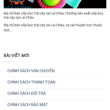
Địa chỉ bán xốp bọc trái cây tại Lai Châu | Xưởng sản xuất xốp bọc
trái cây tại Lai Châu
Địa chỉ bán xốp bọc trái cây tại Lai Châu, và các huyện trực thuộc
tỉnh...
BÀI VIẾT MỚI
CHÍNH SÁCH VẬN CHUYỂN
Không
có
CHÍNH SÁCH THANH TOÁN
bình
luận
Không
ở
có
CHÍNH
CHÍNH SÁCH ĐỔI TRẢ
bình
SÁCH
luận
VẬN
Không
ở
CHUYỂN
có
CHÍNH
CHÍNH SÁCH BẢO MẬT
bình
SÁCH
luận
THANH
Không