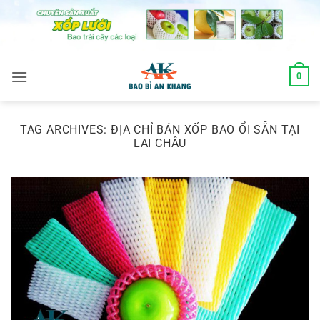
Skip
to
content
0
TAG ARCHIVES:
ĐỊA CHỈ BÁN XỐP BAO ỔI SẴN TẠI
LAI CHÂU