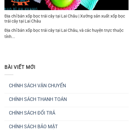
Địa chỉ bán xốp bọc trái cây tại Lai Châu | Xưởng sản xuất xốp bọc
trái cây tại Lai Châu
Địa chỉ bán xốp bọc trái cây tại Lai Châu, và các huyện trực thuộc
tỉnh...
BÀI VIẾT MỚI
CHÍNH SÁCH VẬN CHUYỂN
Không
có
CHÍNH SÁCH THANH TOÁN
bình
luận
Không
ở
có
CHÍNH
CHÍNH SÁCH ĐỔI TRẢ
bình
SÁCH
luận
VẬN
Không
ở
CHUYỂN
có
CHÍNH
CHÍNH SÁCH BẢO MẬT
bình
SÁCH
luận
THANH
Không