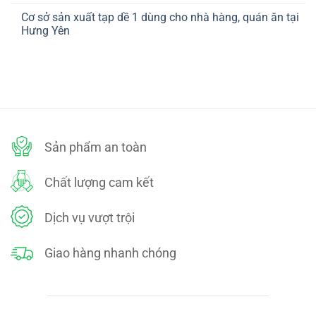
ở
TOÁN
có
CHÍNH
Cơ sở sản xuất tạp dề 1 dùng cho nhà hàng, quán ăn tại
bình
SÁCH
luận
Hưng Yên
ĐỔI
ở
TRẢ
CHÍNH
Không
SÁCH
có
BẢO
bình
MẬT
luận
ở
Cơ
sở
sản
xuất
tạp
dề
Sản phẩm an toàn
1
dùng
cho
nhà
Chất lượng cam kết
hàng,
quán
ăn
tại
Dịch vụ vượt trội
Hưng
Yên
Giao hàng nhanh chóng