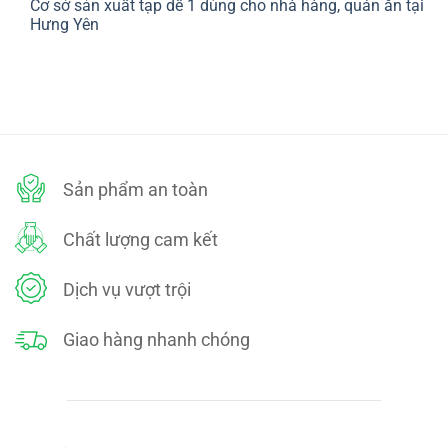
Cơ sở sản xuất tạp dề 1 dùng cho nhà hàng, quán ăn tại
bình
SÁCH
luận
Hưng Yên
ĐỔI
ở
TRẢ
CHÍNH
Không
SÁCH
có
BẢO
bình
MẬT
luận
ở
Cơ
sở
sản
xuất
tạp
dề
Sản phẩm an toàn
1
dùng
cho
nhà
Chất lượng cam kết
hàng,
quán
ăn
tại
Dịch vụ vượt trội
Hưng
Yên
Giao hàng nhanh chóng