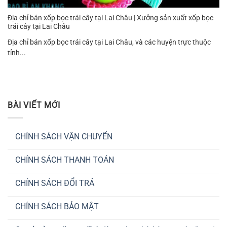
Địa chỉ bán xốp bọc trái cây tại Lai Châu | Xưởng sản xuất xốp bọc
trái cây tại Lai Châu
Địa chỉ bán xốp bọc trái cây tại Lai Châu, và các huyện trực thuộc
tỉnh...
BÀI VIẾT MỚI
CHÍNH SÁCH VẬN CHUYỂN
Không
có
CHÍNH SÁCH THANH TOÁN
bình
luận
Không
ở
có
CHÍNH
CHÍNH SÁCH ĐỔI TRẢ
bình
SÁCH
luận
VẬN
Không
ở
CHUYỂN
có
CHÍNH
CHÍNH SÁCH BẢO MẬT
bình
SÁCH
luận
THANH
Không
ở
TOÁN
có
CHÍNH