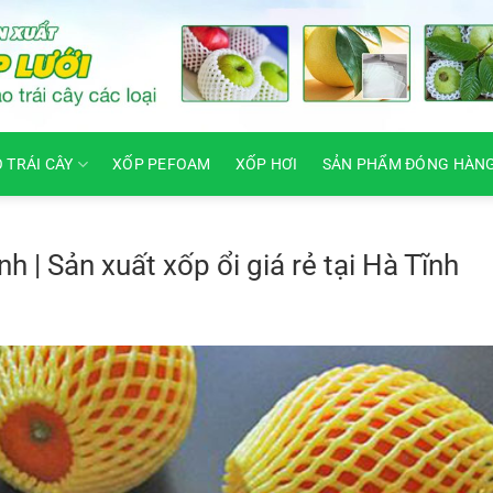
O TRÁI CÂY
XỐP PEFOAM
XỐP HƠI
SẢN PHẨM ĐÓNG HÀN
nh | Sản xuất xốp ổi giá rẻ tại Hà Tĩnh