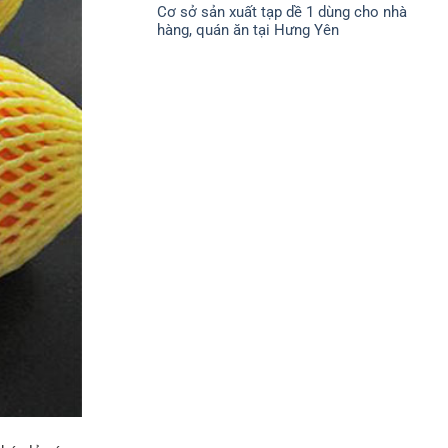
CHÍNH
Cơ sở sản xuất tạp dề 1 dùng cho nhà
bình
SÁCH
luận
ĐỔI
hàng, quán ăn tại Hưng Yên
ở
TRẢ
CHÍNH
Không
SÁCH
có
BẢO
bình
MẬT
luận
ở
Cơ
sở
sản
xuất
tạp
dề
1
dùng
cho
nhà
hàng,
quán
ăn
tại
Hưng
Yên