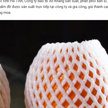
c tỉnh Hà Tĩnh, Công ty Bao Bì An Khang sản xuất, phân phối bán sỉ,
ẩm đề được sản xuất trực tiếp tại công ty và gia công, giá thành cạ
ng mùa.