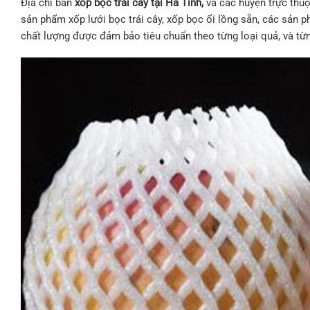
Địa chỉ bán
xốp bọc trái cây tại Hà Tĩnh,
và các huyện trực thuộ
sản phẩm xốp lưới bọc trái cây, xốp bọc ổi lồng sẵn, các sản ph
chất lượng được đảm bảo tiêu chuẩn theo từng loại quả, và từ