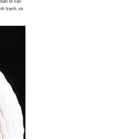
 bán lẻ các
nh tranh, và