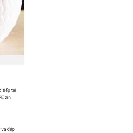
 tiếp tại
PE zin
ự va đập