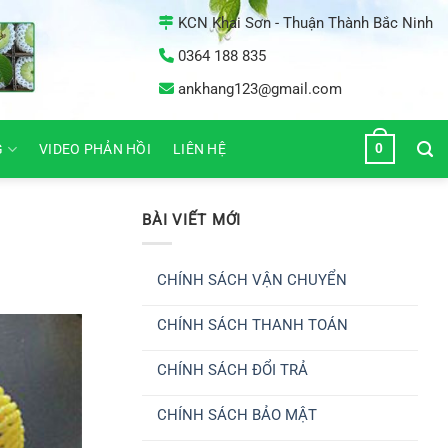
KCN Khai Sơn - Thuận Thành Bắc Ninh
0364 188 835
ankhang123@gmail.com
0
G
VIDEO PHẢN HỒI
LIÊN HỆ
BÀI VIẾT MỚI
CHÍNH SÁCH VẬN CHUYỂN
Không
có
CHÍNH SÁCH THANH TOÁN
bình
luận
Không
ở
có
CHÍNH
CHÍNH SÁCH ĐỔI TRẢ
bình
SÁCH
luận
VẬN
Không
ở
CHUYỂN
có
CHÍNH
CHÍNH SÁCH BẢO MẬT
bình
SÁCH
luận
THANH
Không
ở
TOÁN
có