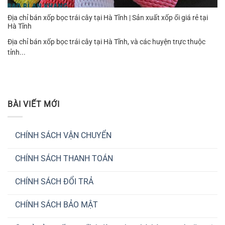
Địa chỉ bán xốp bọc trái cây tại Hà Tĩnh | Sản xuất xốp ổi giá rẻ tại
Hà Tĩnh
Địa chỉ bán xốp bọc trái cây tại Hà Tĩnh, và các huyện trực thuộc
tỉnh...
BÀI VIẾT MỚI
CHÍNH SÁCH VẬN CHUYỂN
Không
có
CHÍNH SÁCH THANH TOÁN
bình
luận
Không
ở
có
CHÍNH
CHÍNH SÁCH ĐỔI TRẢ
bình
SÁCH
luận
VẬN
Không
ở
CHUYỂN
có
CHÍNH
CHÍNH SÁCH BẢO MẬT
bình
SÁCH
luận
THANH
Không
ở
TOÁN
có
CHÍNH