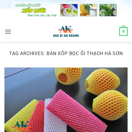
Skip
to
content
0
TAG ARCHIVES:
BÁN XỐP BỌC ỔI THẠCH HÀ SƠN