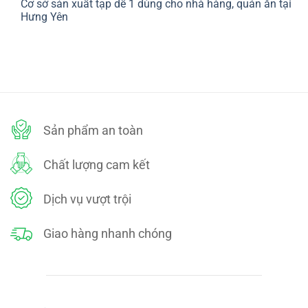
Cơ sở sản xuất tạp dề 1 dùng cho nhà hàng, quán ăn tại
bình
SÁCH
luận
Hưng Yên
ĐỔI
ở
TRẢ
CHÍNH
Không
SÁCH
có
BẢO
bình
MẬT
luận
ở
Cơ
sở
sản
xuất
tạp
dề
Sản phẩm an toàn
1
dùng
cho
nhà
Chất lượng cam kết
hàng,
quán
ăn
tại
Dịch vụ vượt trội
Hưng
Yên
Giao hàng nhanh chóng