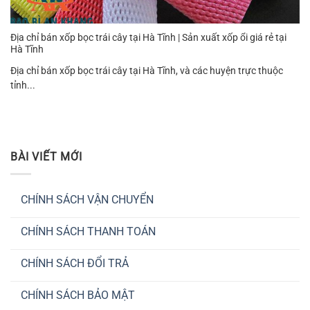
Địa chỉ bán xốp bọc trái cây tại Hà Tĩnh | Sản xuất xốp ổi giá rẻ tại
Hà Tĩnh
Địa chỉ bán xốp bọc trái cây tại Hà Tĩnh, và các huyện trực thuộc
tỉnh...
BÀI VIẾT MỚI
CHÍNH SÁCH VẬN CHUYỂN
Không
có
CHÍNH SÁCH THANH TOÁN
bình
luận
Không
ở
có
CHÍNH
CHÍNH SÁCH ĐỔI TRẢ
bình
SÁCH
luận
VẬN
Không
ở
CHUYỂN
có
CHÍNH
CHÍNH SÁCH BẢO MẬT
bình
SÁCH
luận
THANH
Không