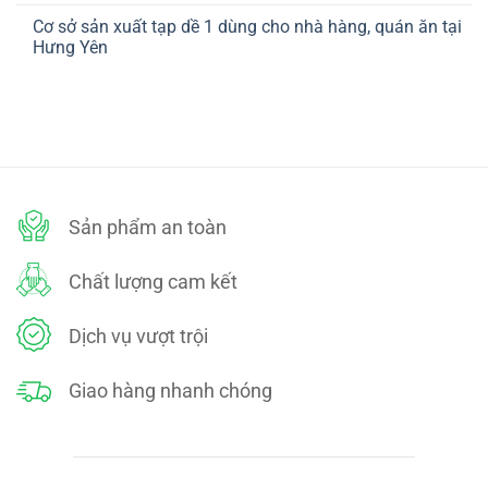
ở
TOÁN
có
CHÍNH
Cơ sở sản xuất tạp dề 1 dùng cho nhà hàng, quán ăn tại
bình
SÁCH
luận
Hưng Yên
ĐỔI
ở
TRẢ
CHÍNH
Không
SÁCH
có
BẢO
bình
MẬT
luận
ở
Cơ
sở
sản
xuất
tạp
dề
Sản phẩm an toàn
1
dùng
cho
nhà
Chất lượng cam kết
hàng,
quán
ăn
tại
Dịch vụ vượt trội
Hưng
Yên
Giao hàng nhanh chóng