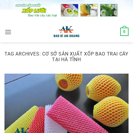
Skip
to
content
0
TAG ARCHIVES:
CƠ SỞ SẢN XUẤT XỐP BAO TRAI CÂY
TẠI HÀ TĨNH