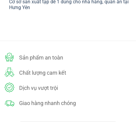
Cơ sở sản xuất tạp dề 1 dùng cho nhà hàng, quán ăn tại
bình
SÁCH
luận
Hưng Yên
ĐỔI
ở
TRẢ
CHÍNH
Không
SÁCH
có
BẢO
bình
MẬT
luận
ở
Cơ
sở
sản
xuất
tạp
dề
Sản phẩm an toàn
1
dùng
cho
nhà
Chất lượng cam kết
hàng,
quán
ăn
tại
Dịch vụ vượt trội
Hưng
Yên
Giao hàng nhanh chóng