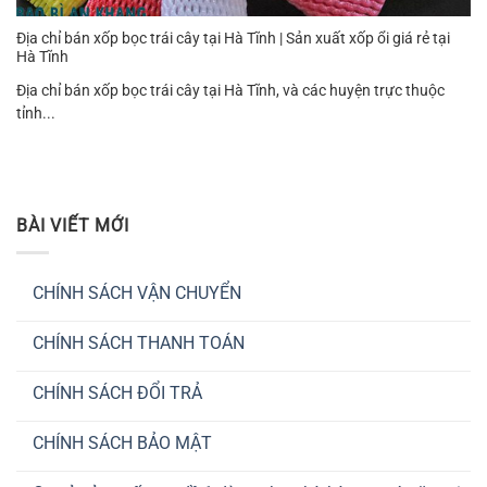
Địa chỉ bán xốp bọc trái cây tại Hà Tĩnh | Sản xuất xốp ổi giá rẻ tại
Hà Tĩnh
Địa chỉ bán xốp bọc trái cây tại Hà Tĩnh, và các huyện trực thuộc
tỉnh...
BÀI VIẾT MỚI
CHÍNH SÁCH VẬN CHUYỂN
Không
có
CHÍNH SÁCH THANH TOÁN
bình
luận
Không
ở
có
CHÍNH
CHÍNH SÁCH ĐỔI TRẢ
bình
SÁCH
luận
VẬN
Không
ở
CHUYỂN
có
CHÍNH
CHÍNH SÁCH BẢO MẬT
bình
SÁCH
luận
THANH
Không
ở
TOÁN
có
CHÍNH