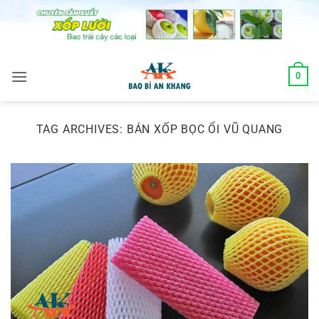
Skip
to
content
0
TAG ARCHIVES:
BÁN XỐP BỌC ỔI VŨ QUANG