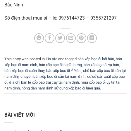
Bắc Ninh
Số điện thoại mua sỉ – lẻ: 0976144723 – 0355721297
This entry was posted in
Tin tức
and tagged
bán xốp bọc ổi hải hậu
,
bán
xốp bọc ổi nam ninh
,
bán xốp bọc ổi nghĩa hưng
,
bán xốp bọc ổi vụ bản
,
bán xốp bọc ổi xuân thủy
,
bán xốp bọc ổi Ý Yên.
,
chỗ bán xốp bọc ổi sẵn tại
nam đihj
,
chuyên bán xốp bọc ổi sẵn tại nam định
,
cơ sở sản xuất xốp bao
ổi
,
địa chỉ bán lẻ xốp bao trái cây tại nam định
,
mua xốp bao ổi uy tín tai
nam định
,
nông dân nam định sử dụng xốp bao ổi hiệu quả
.
BÀI VIẾT MỚI