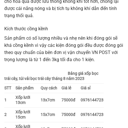
cho hoa quả được lưu thông không khí tốt hơn, chống lại
được cái nắng nóng và bị tích tụ không khí dẫn đến tính
trạng thối quả.
Kích thước cồng kềnh
Sản phẩm có số lượng nhiều và nhẹ nên khi đóng gói sẽ
khá cồng kềnh vì vậy các kiện đóng gói đều được đóng gói
theo quy chuẩn của bên đơn vị vận chuyển VN POST với
trọng lượng là từ 1 đến 3kg tối đa cho 1 kiện.
Bảng giá xốp bọc
trái cây, túi vải bọc trái cây tháng 8 năm 2023
STT
Sản phẩm
Quy cách
Giá lẻ
Giá sỉ
Xốp lưới
1
13x7cm
75000đ
0976144723
13cm
Xốp lưới
2
15x7cm
75000đ
0976144723
15cm
Xốp lưới