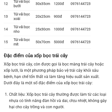
Túi vải bọc
12
30x35cm
1200đ
0976144723
bưởi
Túi vải bọc
13
20x25cm
900đ
0976144723
xoài
Túi vải bọc
14
25x30cm
1000đ
0976144723
nho
Túi vải bọc
15
50x70cm
5000đ
0976144723
mít
Đặc điểm của xốp bọc trái cây
Xốp bọc trái cây, còn được gọi là bọc màng trái cây hoặc
xốp lưới, là một phương pháp bảo vệ trái cây khỏi sâu
bệnh, hạn chế tổn thất và làm tăng hiệu suất sản xuất.
Dưới đây là một số đặc điểm của xốp bọc trái cây:
Chất liệu: Xốp bọc trái cây thường được làm từ các loại
nhựa có tính năng đàn hồi và dai, chịu nhiệt, không gây
hại cho cây trồng và con người.