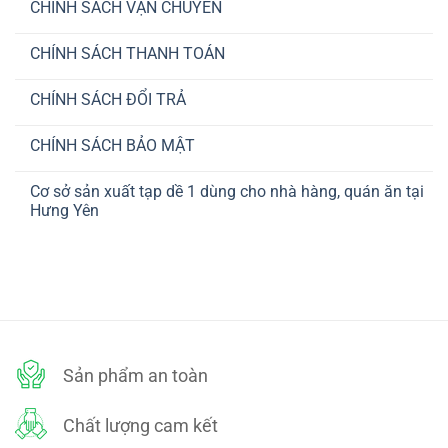
CHÍNH SÁCH VẬN CHUYỂN
Không
có
CHÍNH SÁCH THANH TOÁN
bình
luận
Không
ở
có
CHÍNH
CHÍNH SÁCH ĐỔI TRẢ
bình
SÁCH
luận
VẬN
Không
ở
CHUYỂN
có
CHÍNH
CHÍNH SÁCH BẢO MẬT
bình
SÁCH
luận
THANH
Không
ở
TOÁN
có
CHÍNH
Cơ sở sản xuất tạp dề 1 dùng cho nhà hàng, quán ăn tại
bình
SÁCH
luận
Hưng Yên
ĐỔI
ở
TRẢ
CHÍNH
Không
SÁCH
có
BẢO
bình
MẬT
luận
ở
Cơ
sở
sản
xuất
tạp
dề
Sản phẩm an toàn
1
dùng
cho
nhà
Chất lượng cam kết
hàng,
quán