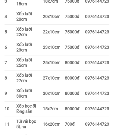
3
18x7cm
75000đ
0976144723
18cm
Xốp lưới
4
20x10cm
75000đ
0976144723
20cm
Xốp lưới
5
22x10cm
75000đ
0976144723
22cm
Xốp lưới
6
23x10cm
75000đ
0976144723
23cm
Xốp lưới
7
25x10cm
80000đ
0976144723
25cm
Xốp lưới
8
27x10cm
80000đ
0976144723
27cm
Xốp lưới
9
30x10cm
80000đ
0976144723
30cm
Xốp bọc ổi
10
15x7cm
80000đ
0976144723
lồng sẵn
Túi vải bọc
11
16x20cm
700đ
0976144723
ổi, na