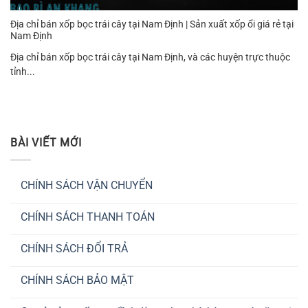
Địa chỉ bán xốp bọc trái cây tại Nam Định | Sản xuất xốp ổi giá rẻ tại
Nam Định
Địa chỉ bán xốp bọc trái cây tại Nam Định, và các huyện trực thuộc
tỉnh...
BÀI VIẾT MỚI
CHÍNH SÁCH VẬN CHUYỂN
Không
có
CHÍNH SÁCH THANH TOÁN
bình
luận
Không
ở
có
CHÍNH
CHÍNH SÁCH ĐỔI TRẢ
bình
SÁCH
luận
VẬN
Không
ở
CHUYỂN
có
CHÍNH
CHÍNH SÁCH BẢO MẬT
bình
SÁCH
luận
THANH
Không
ở
TOÁN
có
CHÍNH