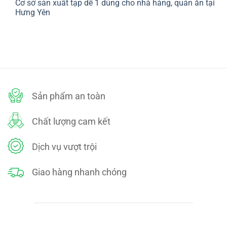
Cơ sở sản xuất tạp dề 1 dùng cho nhà hàng, quán ăn tại
bình
SÁCH
luận
Hưng Yên
ĐỔI
ở
TRẢ
CHÍNH
Không
SÁCH
có
BẢO
bình
MẬT
luận
ở
Cơ
sở
sản
xuất
tạp
dề
Sản phẩm an toàn
1
dùng
cho
nhà
Chất lượng cam kết
hàng,
quán
ăn
tại
Dịch vụ vượt trội
Hưng
Yên
Giao hàng nhanh chóng