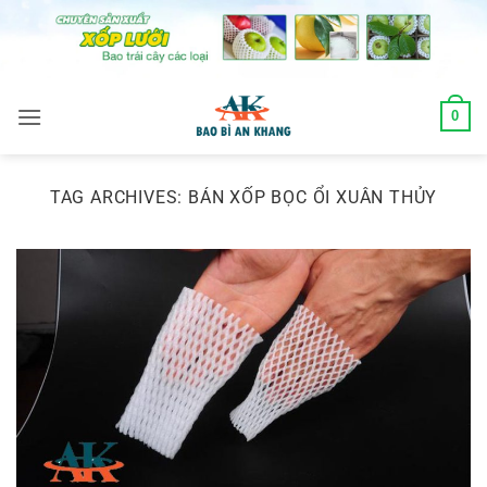
Skip
to
content
0
TAG ARCHIVES:
BÁN XỐP BỌC ỔI XUÂN THỦY