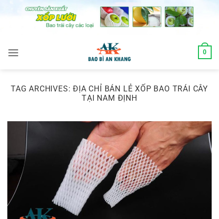
Skip
to
content
0
TAG ARCHIVES:
ĐỊA CHỈ BÁN LẺ XỐP BAO TRÁI CÂY
TẠI NAM ĐỊNH