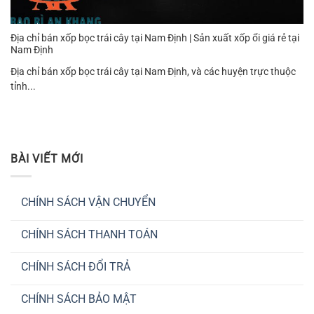
Địa chỉ bán xốp bọc trái cây tại Nam Định | Sản xuất xốp ổi giá rẻ tại
Nam Định
Địa chỉ bán xốp bọc trái cây tại Nam Định, và các huyện trực thuộc
tỉnh...
BÀI VIẾT MỚI
CHÍNH SÁCH VẬN CHUYỂN
Không
có
CHÍNH SÁCH THANH TOÁN
bình
luận
Không
ở
có
CHÍNH
CHÍNH SÁCH ĐỔI TRẢ
bình
SÁCH
luận
VẬN
Không
ở
CHUYỂN
có
CHÍNH
CHÍNH SÁCH BẢO MẬT
bình
SÁCH
luận
THANH
Không