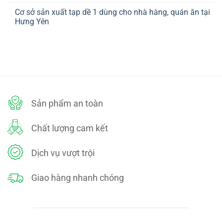
ở
TOÁN
có
CHÍNH
Cơ sở sản xuất tạp dề 1 dùng cho nhà hàng, quán ăn tại
bình
SÁCH
luận
Hưng Yên
ĐỔI
ở
TRẢ
CHÍNH
Không
SÁCH
có
BẢO
bình
MẬT
luận
ở
Cơ
sở
sản
xuất
tạp
dề
Sản phẩm an toàn
1
dùng
cho
nhà
Chất lượng cam kết
hàng,
quán
ăn
tại
Dịch vụ vượt trội
Hưng
Yên
Giao hàng nhanh chóng