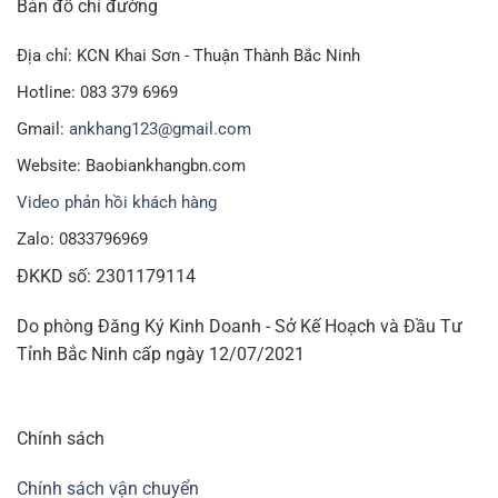
Bản đồ chỉ đường
15x60cm
LIÊN HỆ
Địa chỉ: KCN Khai Sơn - Thuận Thành Bắc Ninh
20x25cm
LIÊN HỆ
Hotline: 083 379 6969
Gmail:
ankhang123@gmail.com
25x30cm
LIÊN HỆ
Website: Baobiankhangbn.com
Video phản hồi khách hàng
30x35cm
LIÊN HỆ
Zalo: 0833796969
50x70cm
LIÊN HỆ
ĐKKD số: 2301179114
Do phòng Đăng Ký Kinh Doanh - Sở Kế Hoạch và Đầu Tư
Sử dụng túi bọc trái cây đúng cách
Tỉnh Bắc Ninh cấp ngày 12/07/2021
Để trái cây được đảm bảo sự phát triển cũng như tránh
được sâu bọ 1 cách an toàn nhất, khách hàng nên lựa
chọn túi lưới bọc trái cây đúng loại kích thước phù hợp
Chính sách
nhất với kích thước loại trái nhà mình, không nên sử dụng
loại túi giá rẻ và không sử dụng loại túi có kích thước nhỏ
Chính sách vận chuyển