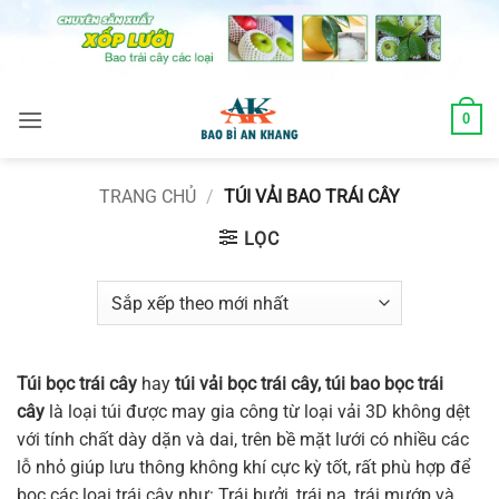
Skip
to
content
0
TRANG CHỦ
/
TÚI VẢI BAO TRÁI CÂY
LỌC
Túi bọc trái cây
hay
túi vải bọc trái cây, túi bao bọc trái
cây
là loại túi được may gia công từ loại vải 3D không dệt
với tính chất dày dặn và dai, trên bề mặt lưới có nhiều các
lỗ nhỏ giúp lưu thông không khí cực kỳ tốt, rất phù hợp để
bọc các loại trái cây như: Trái bưởi, trái na, trái mướp và