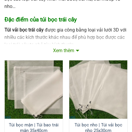
nho…
Đặc điểm của túi bọc trái cây
Túi vải bọc trái cây
được gia công bằng loại vải lưới 3D với
nhiều các kích thước khác nhau để phù hợp bọc được các
loại trái cây to nhỏ tùy kích thước.
Xem thêm
Bảo vệ trái cây: Túi bọc trái cây được sử dụng để bảo vệ
trái cây khỏi sâu bệnh, côn trùng, và các yếu tố môi trường
có thể gây hại. Nó giúp trái cây trưởng phát và chín một
cách tự nhiên mà không bị tác động bởi vi khuẩn, nấm
mốc hoặc sâu bệnh.
Giảm sử dụng thuốc trừ sâu: Túi vải bọc trái cây giúp giảm
sự cần thiết sử dụng thuốc trừ sâu để kiểm soát sâu bệnh.
Bằng cách tạo ra một lớp vật liệu chắn, nó giúp ngăn chặn
sâu bệnh xâm nhập và phát triển trên trái cây, giảm nguy
Túi bọc mận | Túi bao trái
Túi bọc nho | Túi vải bọc
cơ ô nhiễm hóa chất.
mận 35x40cm
nho 25x30cm