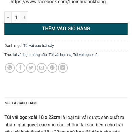
https://www.facebook.com/luoinhuaankhang.
Túi vải bọc xoài, mãng cầu, na 18 x 22 số lượng
THÊM VÀO GIỎ HÀNG
Danh mục:
Túi vải bao trái cây
Thẻ:
túi vải bọc mãng cầu
,
Túi vải bọc na
,
Túi vải bọc xoài
MÔ TẢ SẢN PHẨM
Túi vải bọc xoài 18 x 22cm
là loại túi vải được sản xuất ra
nhằm giải quyết các nhu cầu, chống lại sâu bệnh cho trái