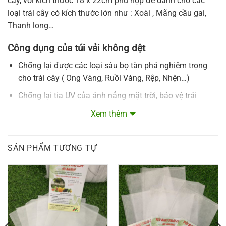
cây, với kích thước 18 x 22cm phù hợp để dành cho các
loại trái cây có kích thước lớn như : Xoài , Mãng cầu gai,
Thanh long…
Công dụng của túi vải không dệt
Chống lại được các loại sâu bọ tàn phá nghiêm trọng
cho trái cây ( Ong Vàng, Ruồi Vàng, Rệp, Nhện…)
Chống lại tia UV của ánh nắng mặt trời, bảo vệ trái
không bị rám nắng
Xem thêm
Tránh được việc phun thuốc trừ sâu trực tiếp vào trái,
gây ảnh hưởng tới sức khỏe của người tiêu dùng.
SẢN PHẨM TƯƠNG TỰ
Tránh được việc mưa gió trực tiếp, gây rụng cuống, thối
quả.
Với chất liệu không dệt, dai dẳng, có thể sử dụng được
lâu.
Quy cách, kích thước