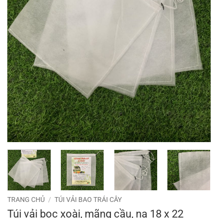
TRANG CHỦ
/
TÚI VẢI BAO TRÁI CÂY
Túi vải bọc xoài, mãng cầu, na 18 x 22