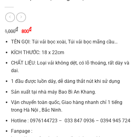
Giá
Giá
₫
₫
1,000
800
gốc
hiện
là:
tại
TÊN GỌI: Túi vải bọc xoài, Túi vải bọc mãng cầu…
1,000₫.
là:
800₫.
KÍCH THƯỚC: 18 x 22cm
CHẤT LIỆU: Loại vải không dệt, có lỗ thoáng, rất dày và
dai.
1 đầu được luồn dây, dễ dàng thắt nút khi sử dụng
Sản xuất tại nhà máy Bao Bì An Khang.
Vận chuyển toàn quốc, Giao hàng nhanh chỉ 1 tiếng
trong Hà Nội , Bắc Ninh.
Hotline : 0976144723 – 033 847 0936 – 0394 945 724
Fanpage :