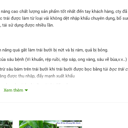
âng cao chất lượng sản phẩm tốt nhất đến tay khách hàng, cty đã
ọc trái được làm từ loại vải không dệt nhập khẩu chuyên dụng, bổ su
, tái sử dụng được nhiều lần.
ắng quá gắt làm trái bưởi bị nứt và bị rám, quả bị bỏng.
của sâu bệnh (Vi khuẩn, rệp ruồi, rệp sáp, ong vàng, sâu vẽ bùa,v.v…)
́c trừ sâu bám trên trái bưởi khi trái bưởi được bọc bằng túi
bọc trái c
ng được thu nhập, đẩy mạnh xuất khẩu
 cho vỏ trái bưởi sần sùi, bị đốm đen
Xem thêm
ưởi non.
 bưởi: Bưởi Diễn, bưởi Da Xanh, bưởi Đào, bưởi Đoan Hùng, bưởi Nă