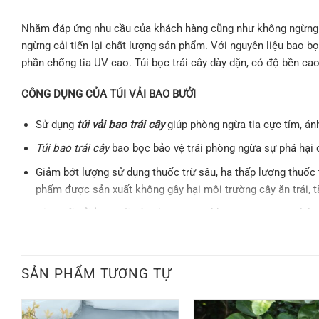
Nhằm đáp ứng nhu cầu của khách hàng cũng như không ngừng n
ngừng cải tiến lại chất lượng sản phẩm. Với nguyên liệu bao b
phần chống tia UV cao. Túi bọc trái cây dày dặn, có độ bền cao
CÔNG DỤNG CỦA TÚI VẢI BAO BƯỞI
Sử dụng
túi vải bao trái cây
giúp phòng ngừa tia cực tím, ánh n
Túi bao trái cây
bao bọc bảo vệ trái phòng ngừa sự phá hại 
Giảm bớt lượng sử dụng thuốc trừ sâu, hạ thấp lượng thuô
phẩm được sản xuất không gây hại môi trường cây ăn trái, tă
Dùng
túi vải bao trái cây
phòng ngừa khi gặp sương muối làm
Nâng cao năng suất, thúc đẩy quá trình phát triển của quả b
CẤU TẠO CỦA TÚI VẢI BAO BƯỞI
SẢN PHẨM TƯƠNG TỰ
Túi
bọc trái cây
có kích thước 25 x 30 (Dùng cho nhiều loại