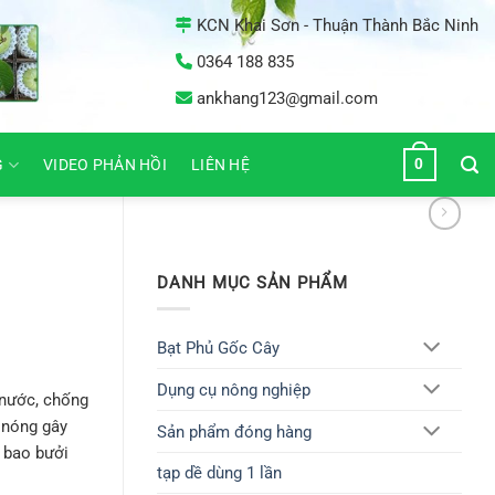
KCN Khai Sơn - Thuận Thành Bắc Ninh
0364 188 835
ankhang123@gmail.com
0
G
VIDEO PHẢN HỒI
LIÊN HỆ
DANH MỤC SẢN PHẨM
Bạt Phủ Gốc Cây
Dụng cụ nông nghiệp
 nước, chống
g nóng gây
Sản phẩm đóng hàng
i bao bưởi
tạp dề dùng 1 lần