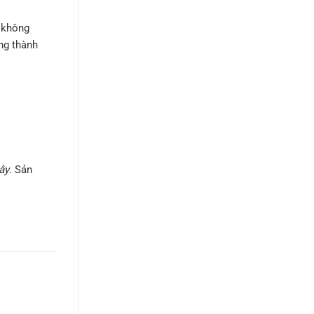
 không
ng thành
ây
. Sản
m Roi…)