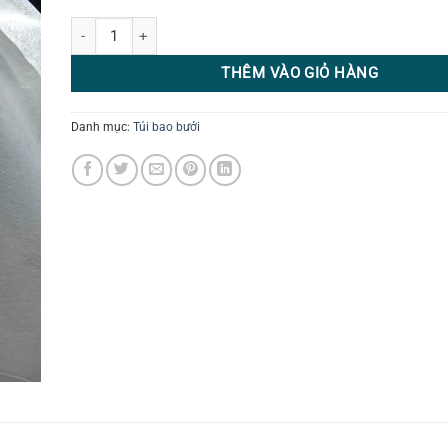
Túi vải bao trái bưởi 40x35 số lượng
THÊM VÀO GIỎ HÀNG
Danh mục:
Túi bao bưởi