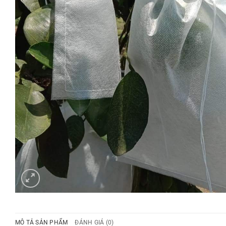
MÔ TẢ SẢN PHẨM
ĐÁNH GIÁ (0)