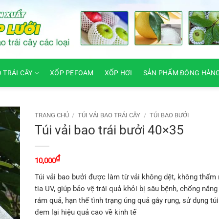
O TRÁI CÂY
XỐP PEFOAM
XỐP HƠI
SẢN PHẨM ĐÓNG HÀN
TRANG CHỦ
/
TÚI VẢI BAO TRÁI CÂY
/
TÚI BAO BƯỞI
Túi vải bao trái bưởi 40×35
₫
10,000
Túi vải bao bưởi được làm từ vải không dệt, không thấm
tia UV, giúp bảo vệ trái quả khỏi bị sâu bệnh, chống nắn
rám quả, hạn thế tình trạng úng quả gây rụng, sử dụng tú
đem lại hiệu quả cao về kinh tế