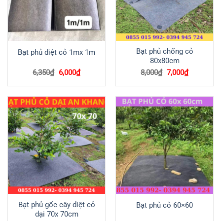
Bạt phủ chống cỏ
Bạt phủ diệt cỏ 1mx 1m
80x80cm
Giá
Giá
Giá
Giá
6,350
₫
6,000
₫
8,000
₫
7,000
₫
gốc
hiện
gốc
hiện
là:
tại
là:
tại
6,350₫.
là:
8,000₫.
là:
6,000₫.
7,000₫.
Bạt phủ gốc cây diệt cỏ
Bạt phủ cỏ 60×60
dại 70x 70cm