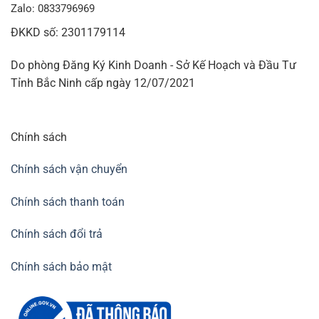
Bà con nông dân sử dụng bạt diệt cỏ hiệu quả cao
Zalo: 0833796969
ĐKKD số: 2301179114
Bạt phủ cỏ an khang
Do phòng Đăng Ký Kinh Doanh - Sở Kế Hoạch và Đầu Tư
Tỉnh Bắc Ninh cấp ngày 12/07/2021
Có độ bền cao, tuổi thọ từ 5 – 7 năm (tùy
thuộc vào điều kiện thời tiết, khí hậu từng
vùng)
Chính sách
Có chất chống tia UV giúp kháng tia cực tím
Chính sách vận chuyển
độc hại từ ánh sáng mặt trời
Chính sách thanh toán
Có khả năng chịu mài mòn, kháng hóa chất
như: axit, kiềm,…
Chính sách đổi trả
CÔNG ĐỤNG BẠT PHỦ CHỐNG CỎ 60x 60 CM
Chính sách bảo mật