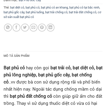
Danh mục:
Bạt Phủ Gốc Cây
Thẻ:
bạt diệt cỏ
,
bạt phủ cỏ
,
bạt phủ cỏ an khang
,
bạt phủ cỏ tại bắc ninh
,
bạt phủ gốc cây
,
bạt phủ luống
,
bạt trải chống cỏ
,
bạt trải đât chống cỏ
,
cơ
sở sản suất bạt phủ cỏ
MÔ TẢ SẢN PHẨM
Bạt phủ cỏ
hay còn gọi
bạt trải cỏ, bạt diệt cỏ, bạt
phủ lông nghiệp, bạt phủ gốc cây, bạt chống
cỏ
..vv được bà con sử dụng rộng rãi và phổ biến
nhất hiện nay. Ngoài tác dụng chống mầm cỏ dại
thì
bạt phủ đất chống cỏ
còn giúp giữ ẩm cho đất
trồng. Thay vì sử dụng thuốc diệt cỏ vừa có hại