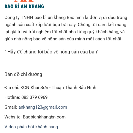
lên, do ánh sáng không thể xâm nhập được dưới
tấm bạt và bị loại trừ hoàn toàn. Dưới đây là đặc
Công ty TNHH bao bì an khang Bắc ninh là đơn vị đi đầu trong
ngành sản xuất xốp lưới bọc trái cây. Chúng tôi cam kết mang
điểm của bạt chống cỏ dại.
lại giá trị và trải nghiệm tốt nhất cho từng quý khách hàng, và
giúp nhà nông bảo vệ nông sản của mình một cách tốt nhất.
“ Hãy để chúng tôi bảo vệ nông sản của bạn”
Bản đồ chỉ đường
Địa chỉ: KCN Khai Sơn - Thuận Thành Bắc Ninh
Hotline: 083 379 6969
Gmail:
ankhang123@gmail.com
Website: Baobiankhangbn.com
Video phản hồi khách hàng