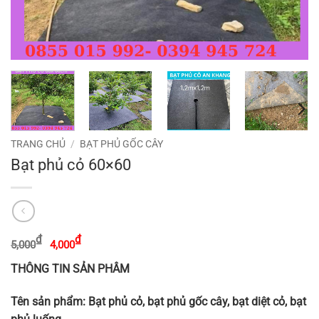
TRANG CHỦ
/
BẠT PHỦ GỐC CÂY
Bạt phủ cỏ 60×60
Giá
Giá
₫
₫
5,000
4,000
gốc
hiện
là:
tại
THÔNG TIN SẢN PHÂM
5,000₫.
là:
4,000₫.
Tên sản phẩm: Bạt phủ cỏ, bạt phủ gốc cây, bạt diệt cỏ, bạt