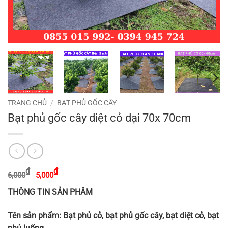
TRANG CHỦ
/
BẠT PHỦ GỐC CÂY
Bạt phủ gốc cây diệt cỏ dại 70x 70cm
Giá
Giá
₫
₫
6,000
5,000
gốc
hiện
là:
tại
THÔNG TIN SẢN PHÂM
6,000₫.
là:
5,000₫.
Tên sản phẩm: Bạt phủ cỏ, bạt phủ gốc cây, bạt diệt cỏ, bạt