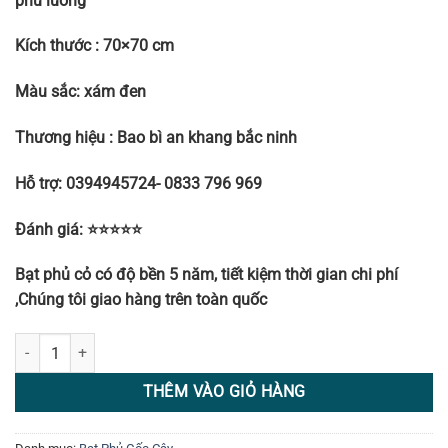
phủ luống
Kích thước : 70×70 cm
Màu sắc: xám đen
Thương hiệu : Bao bì an khang bắc ninh
Hỗ trợ: 0394945724- 0833 796 969
Đánh giá: ⭐⭐⭐⭐⭐
Bạt phủ cỏ có độ bền 5 năm, tiết kiệm thời gian chi phí
,Chúng tôi giao hàng trên toàn quốc
Bạt phủ gốc cây diệt cỏ dại 70x 70cm số lượng
THÊM VÀO GIỎ HÀNG