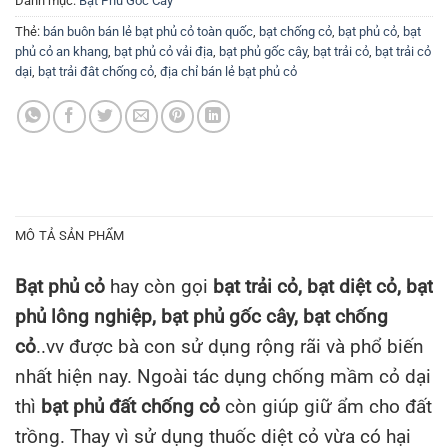
Danh mục:
Bạt Phủ Gốc Cây
Thẻ:
bán buôn bán lẻ bạt phủ cỏ toàn quốc
,
bạt chống cỏ
,
bạt phủ cỏ
,
bạt
phủ cỏ an khang
,
bạt phủ cỏ vải địa
,
bạt phủ gốc cây
,
bạt trải cỏ
,
bạt trải cỏ
dại
,
bạt trải đât chống cỏ
,
địa chỉ bán lẻ bạt phủ cỏ
MÔ TẢ SẢN PHẨM
Bạt phủ cỏ
hay còn gọi
bạt trải cỏ, bạt diệt cỏ, bạt
phủ lông nghiệp, bạt phủ gốc cây, bạt chống
cỏ
..vv được bà con sử dụng rộng rãi và phổ biến
nhất hiện nay. Ngoài tác dụng chống mầm cỏ dại
thì
bạt phủ đất chống cỏ
còn giúp giữ ẩm cho đất
trồng. Thay vì sử dụng thuốc diệt cỏ vừa có hại