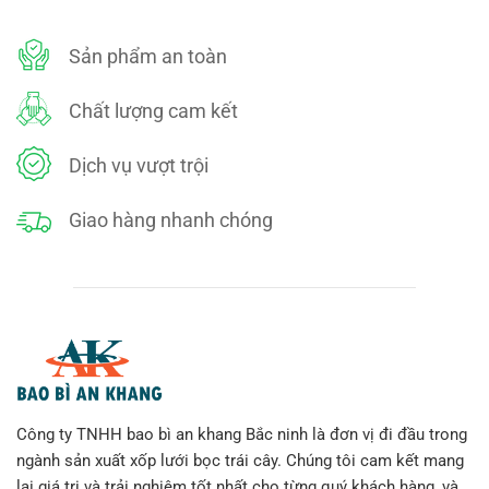
xuất
tạp
dề
Sản phẩm an toàn
1
dùng
cho
nhà
Chất lượng cam kết
hàng,
quán
ăn
tại
Dịch vụ vượt trội
Hưng
Yên
Giao hàng nhanh chóng
Công ty TNHH bao bì an khang Bắc ninh là đơn vị đi đầu trong
ngành sản xuất xốp lưới bọc trái cây. Chúng tôi cam kết mang
lại giá trị và trải nghiệm tốt nhất cho từng quý khách hàng, và