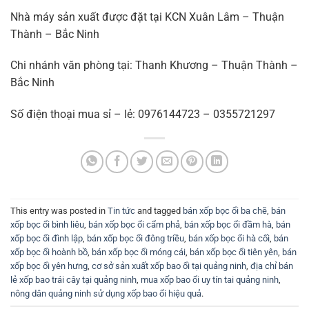
Nhà máy sản xuất được đặt tại KCN Xuân Lâm – Thuận
Thành – Bắc Ninh
Chi nhánh văn phòng tại: Thanh Khương – Thuận Thành –
Bắc Ninh
Số điện thoại mua sỉ – lẻ: 0976144723 – 0355721297
This entry was posted in
Tin tức
and tagged
bán xốp bọc ổi ba chẽ
,
bán
xốp bọc ổi bình liêu
,
bán xốp bọc ổi cẩm phả
,
bán xốp bọc ổi đầm hà
,
bán
xốp bọc ổi đình lập
,
bán xốp bọc ổi đông triều
,
bán xốp bọc ổi hà cối
,
bán
xốp bọc ổi hoành bồ
,
bán xốp bọc ổi móng cái
,
bán xốp bọc ổi tiên yên
,
bán
xốp bọc ổi yên hưng
,
cơ sở sản xuất xốp bao ổi tại quảng ninh
,
địa chỉ bán
lẻ xốp bao trái cây tại quảng ninh
,
mua xốp bao ổi uy tín tai quảng ninh
,
nông dân quảng ninh sử dụng xốp bao ổi hiệu quả
.