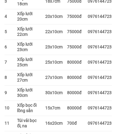
3
18x7cm
75000đ
0976144723
18cm
Xốp lưới
4
20x10cm
75000đ
0976144723
20cm
Xốp lưới
5
22x10cm
75000đ
0976144723
22cm
Xốp lưới
6
23x10cm
75000đ
0976144723
23cm
Xốp lưới
7
25x10cm
80000đ
0976144723
25cm
Xốp lưới
8
27x10cm
80000đ
0976144723
27cm
Xốp lưới
9
30x10cm
80000đ
0976144723
30cm
Xốp bọc ổi
10
15x7cm
80000đ
0976144723
lồng sẵn
Túi vải bọc
11
16x20cm
700đ
0976144723
ổi, na