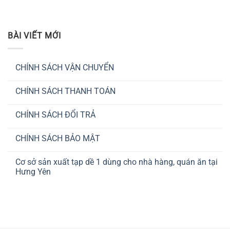
BÀI VIẾT MỚI
CHÍNH SÁCH VẬN CHUYỂN
Không
có
CHÍNH SÁCH THANH TOÁN
bình
luận
Không
ở
có
CHÍNH
CHÍNH SÁCH ĐỔI TRẢ
bình
SÁCH
luận
VẬN
Không
ở
CHUYỂN
có
CHÍNH
CHÍNH SÁCH BẢO MẬT
bình
SÁCH
luận
THANH
Không
ở
TOÁN
có
CHÍNH
Cơ sở sản xuất tạp dề 1 dùng cho nhà hàng, quán ăn tại
bình
SÁCH
luận
Hưng Yên
ĐỔI
ở
TRẢ
CHÍNH
Không
SÁCH
có
BẢO
bình
MẬT
luận
ở
Cơ
sở
sản