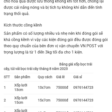
cho hoa quả được lưu thông không khí tốt hơn, chống lại
được cái nắng nóng và bị tích tụ không khí dẫn đến tính
trạng thối quả.
Kích thước cồng kềnh
Sản phẩm có số lượng nhiều và nhẹ nên khi đóng gói sẽ
khá cồng kềnh vì vậy các kiện đóng gói đều được đóng gói
theo quy chuẩn của bên đơn vị vận chuyển VN POST với
trọng lượng là từ 1 đến 3kg tối đa cho 1 kiện.
Bảng giá xốp bọc trái
cây, túi vải bọc trái cây tháng 8 năm 2023
STT
Sản phẩm
Quy cách
Giá lẻ
Giá sỉ
Xốp lưới
1
13x7cm
75000đ
0976144723
13cm
Xốp lưới
2
15x7cm
75000đ
0976144723
15cm
Xốp lưới