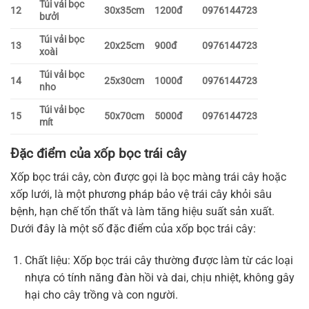
Túi vải bọc
12
30x35cm
1200đ
0976144723
bưởi
Túi vải bọc
13
20x25cm
900đ
0976144723
xoài
Túi vải bọc
14
25x30cm
1000đ
0976144723
nho
Túi vải bọc
15
50x70cm
5000đ
0976144723
mít
Đặc điểm của xốp bọc trái cây
Xốp bọc trái cây, còn được gọi là bọc màng trái cây hoặc
xốp lưới, là một phương pháp bảo vệ trái cây khỏi sâu
bệnh, hạn chế tổn thất và làm tăng hiệu suất sản xuất.
Dưới đây là một số đặc điểm của xốp bọc trái cây:
Chất liệu: Xốp bọc trái cây thường được làm từ các loại
nhựa có tính năng đàn hồi và dai, chịu nhiệt, không gây
hại cho cây trồng và con người.