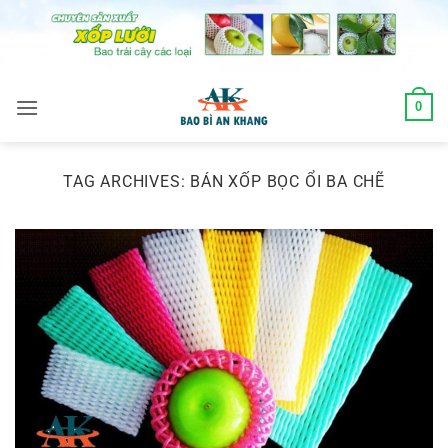
Skip
to
content
0
TAG ARCHIVES:
BÁN XỐP BỌC ỔI BA CHẼ