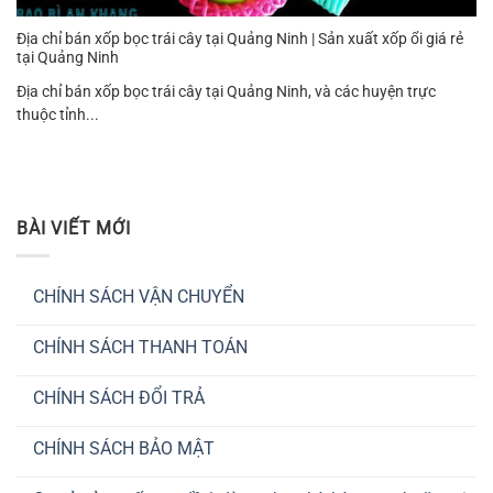
Địa chỉ bán xốp bọc trái cây tại Quảng Ninh | Sản xuất xốp ổi giá rẻ
tại Quảng Ninh
Địa chỉ bán xốp bọc trái cây tại Quảng Ninh, và các huyện trực
thuộc tỉnh...
BÀI VIẾT MỚI
CHÍNH SÁCH VẬN CHUYỂN
Không
có
CHÍNH SÁCH THANH TOÁN
bình
luận
Không
ở
có
CHÍNH
CHÍNH SÁCH ĐỔI TRẢ
bình
SÁCH
luận
VẬN
Không
ở
CHUYỂN
có
CHÍNH
CHÍNH SÁCH BẢO MẬT
bình
SÁCH
luận
THANH
Không
ở
TOÁN
có
CHÍNH