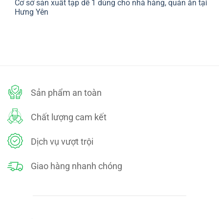
Cơ sở sản xuất tạp dề 1 dùng cho nhà hàng, quán ăn tại
bình
SÁCH
luận
Hưng Yên
ĐỔI
ở
TRẢ
CHÍNH
Không
SÁCH
có
BẢO
bình
MẬT
luận
ở
Cơ
sở
sản
xuất
tạp
dề
Sản phẩm an toàn
1
dùng
cho
nhà
Chất lượng cam kết
hàng,
quán
ăn
tại
Dịch vụ vượt trội
Hưng
Yên
Giao hàng nhanh chóng