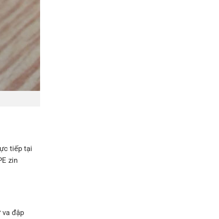
c tiếp tại
PE zin
ự va đập