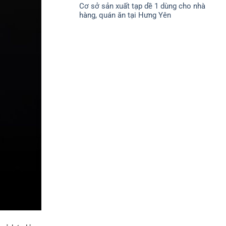
CHÍNH
Cơ sở sản xuất tạp dề 1 dùng cho nhà
bình
SÁCH
luận
ĐỔI
hàng, quán ăn tại Hưng Yên
ở
TRẢ
CHÍNH
Không
SÁCH
có
BẢO
bình
MẬT
luận
ở
Cơ
sở
sản
xuất
tạp
dề
1
dùng
cho
nhà
hàng,
quán
ăn
tại
Hưng
Yên