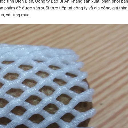
uộc tỉnh Điện Biên, Công ty Bao Bì An Khang sản xuất, phân phối bán 
ản phẩm đề được sản xuất trực tiếp tại công ty và gia công, giá thà
uả, và từng mùa.