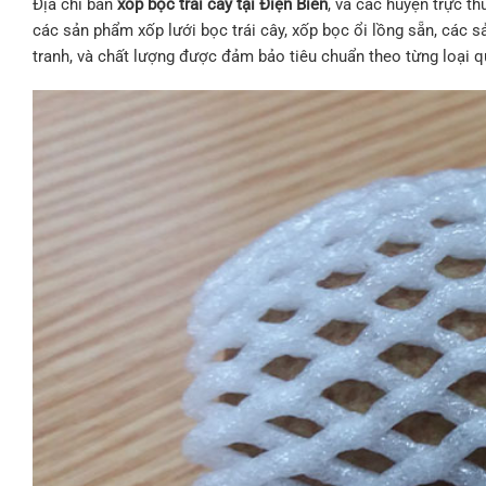
Địa chỉ bán
xốp bọc trái cây tại Điện Biên
, và các huyện trực th
các sản phẩm xốp lưới bọc trái cây, xốp bọc ổi lồng sẵn, các s
tranh, và chất lượng được đảm bảo tiêu chuẩn theo từng loại q