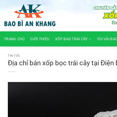
Skip
to
content
TRANG CHỦ
GIỚI THIỆU
XỐP BAO TRÁI CÂY
TÚI VẢI BA
TIN TỨC
Địa chỉ bán xốp bọc trái cây tại Điện 