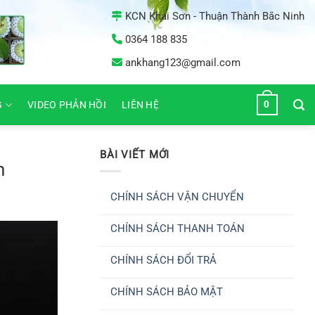
KCN Khai Sơn - Thuận Thành Bắc Ninh
0364 188 835
ankhang123@gmail.com
0
G
VIDEO PHẢN HỒI
LIÊN HỆ
BÀI VIẾT MỚI
n
CHÍNH SÁCH VẬN CHUYỂN
Không
có
CHÍNH SÁCH THANH TOÁN
bình
luận
Không
ở
có
CHÍNH
CHÍNH SÁCH ĐỔI TRẢ
bình
SÁCH
luận
VẬN
Không
ở
CHUYỂN
có
CHÍNH
CHÍNH SÁCH BẢO MẬT
bình
SÁCH
luận
THANH
Không
ở
TOÁN
có