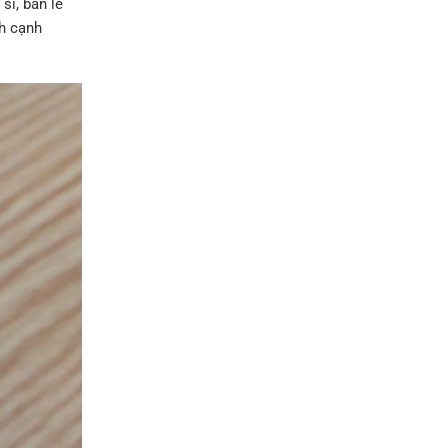
sỉ, bán lẻ
nh cạnh