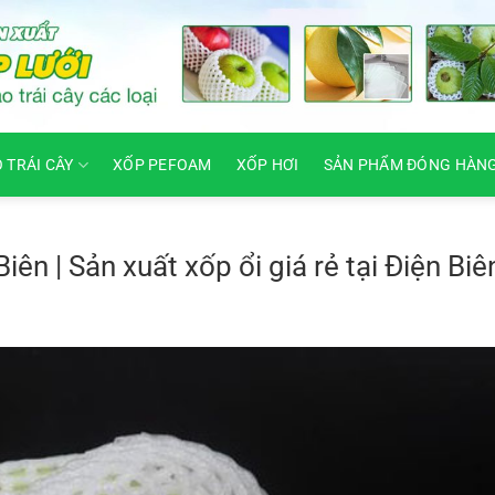
O TRÁI CÂY
XỐP PEFOAM
XỐP HƠI
SẢN PHẨM ĐÓNG HÀN
Biên | Sản xuất xốp ổi giá rẻ tại Điện Biê