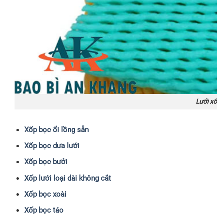
Lưới xố
Xốp bọc ổi lồng sẵn
Xốp bọc dưa lưới
Xốp bọc bưởi
Xốp lưới loại dài không cắt
Xốp bọc xoài
Xốp bọc táo