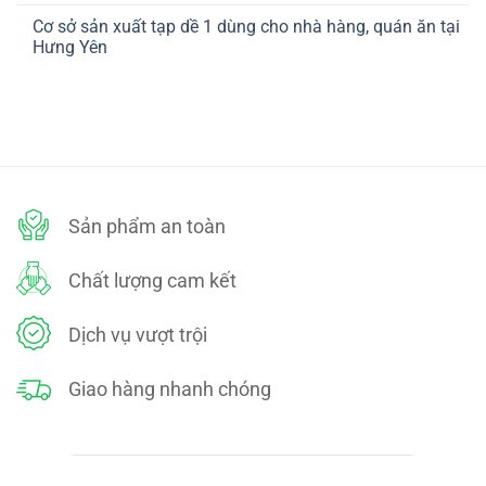
ở
TOÁN
có
CHÍNH
Cơ sở sản xuất tạp dề 1 dùng cho nhà hàng, quán ăn tại
bình
SÁCH
luận
Hưng Yên
ĐỔI
ở
TRẢ
CHÍNH
Không
SÁCH
có
BẢO
bình
MẬT
luận
ở
Cơ
sở
sản
xuất
tạp
dề
Sản phẩm an toàn
1
dùng
cho
nhà
Chất lượng cam kết
hàng,
quán
ăn
tại
Dịch vụ vượt trội
Hưng
Yên
Giao hàng nhanh chóng