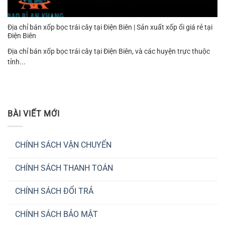
Địa chỉ bán xốp bọc trái cây tại Điện Biên | Sản xuất xốp ổi giá rẻ tại
Điện Biên
Địa chỉ bán xốp bọc trái cây tại Điện Biên, và các huyện trực thuộc
tỉnh...
BÀI VIẾT MỚI
CHÍNH SÁCH VẬN CHUYỂN
Không
có
CHÍNH SÁCH THANH TOÁN
bình
luận
Không
ở
có
CHÍNH
CHÍNH SÁCH ĐỔI TRẢ
bình
SÁCH
luận
VẬN
Không
ở
CHUYỂN
có
CHÍNH
CHÍNH SÁCH BẢO MẬT
bình
SÁCH
luận
THANH
Không