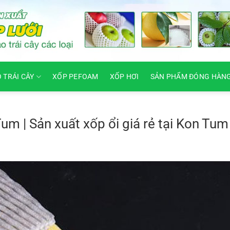
O TRÁI CÂY
XỐP PEFOAM
XỐP HƠI
SẢN PHẨM ĐÓNG HÀN
Tum | Sản xuất xốp ổi giá rẻ tại Kon Tum