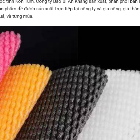
ộc tỉnh Kon Tum, Công ty Bao Bì An Khang sản xuất, phân phối bán s
ản phẩm đề được sản xuất trực tiếp tại công ty và gia công, giá thà
uả, và từng mùa.