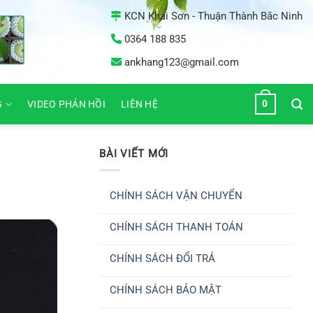
KCN Khai Sơn - Thuận Thành Bắc Ninh
0364 188 835
ankhang123@gmail.com
0
G
VIDEO PHẢN HỒI
LIÊN HỆ
BÀI VIẾT MỚI
CHÍNH SÁCH VẬN CHUYỂN
Không
có
CHÍNH SÁCH THANH TOÁN
bình
luận
Không
ở
có
CHÍNH
CHÍNH SÁCH ĐỔI TRẢ
bình
SÁCH
luận
VẬN
Không
ở
CHUYỂN
có
CHÍNH
CHÍNH SÁCH BẢO MẬT
bình
SÁCH
luận
THANH
Không
ở
TOÁN
có