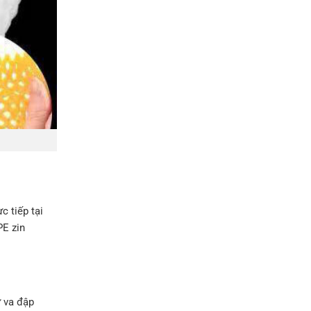
c tiếp tại
PE zin
ự va đập