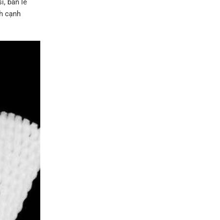
ỉ, bán lẻ
nh cạnh