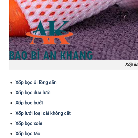
Xốp lướ
Xốp bọc ổi lồng sẵn
Xốp bọc dưa lưới
Xốp bọc bưởi
Xốp lưới loại dài không cắt
Xốp bọc xoài
Xốp bọc táo