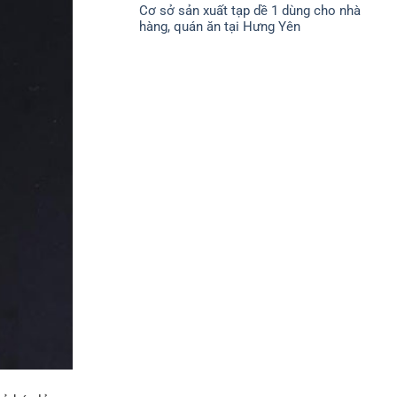
CHÍNH
Cơ sở sản xuất tạp dề 1 dùng cho nhà
bình
SÁCH
luận
ĐỔI
hàng, quán ăn tại Hưng Yên
ở
TRẢ
CHÍNH
Không
SÁCH
có
BẢO
bình
MẬT
luận
ở
Cơ
sở
sản
xuất
tạp
dề
1
dùng
cho
nhà
hàng,
quán
ăn
tại
Hưng
Yên