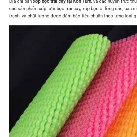
Địa chỉ bán
xốp bọc trái cây tại Kon Tum,
và các huyện trực thu
các sản phẩm xốp lưới bọc trái cây, xốp bọc ổi lồng sẵn, các s
tranh, và chất lượng được đảm bảo tiêu chuẩn theo từng loại q