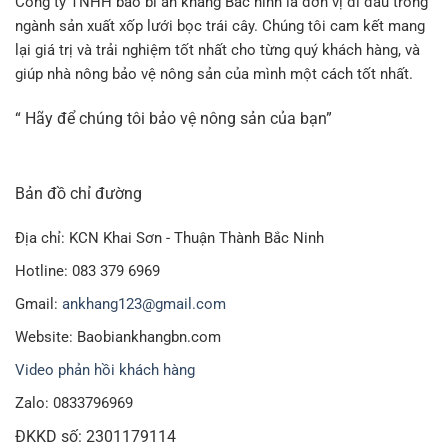
Công ty TNHH bao bì an khang Bắc ninh là đơn vị đi đầu trong
ngành sản xuất xốp lưới bọc trái cây. Chúng tôi cam kết mang
lại giá trị và trải nghiệm tốt nhất cho từng quý khách hàng, và
giúp nhà nông bảo vệ nông sản của mình một cách tốt nhất.
Túi lưới nhựa màu xanh 40cm đựng trái hổng ( 2kg)
“ Hãy để chúng tôi bảo vệ nông sản của bạn”
Cách sử dụng túi lưới nhựa màu xanh 40cm đúng
cách
Trong quá trình bao bọc hoa quả, cũng như trong quá trình
Bản đồ chỉ đường
vận chuyển, người sử dụng nên lưu ý:
Địa chỉ: KCN Khai Sơn - Thuận Thành Bắc Ninh
Tránh để túi lưới bị chạm vào các vật sắc nhọn.
Hotline: 083 379 6969
Không dẫm đạp lên túi lưới
Gmail:
ankhang123@gmail.com
Sau khi sử dụng xong có thể rửa sạch để tái sử dụng.
Website: Baobiankhangbn.com
Video phản hồi khách hàng
Địa chỉ mua bán túi lưới nhựa màu xanh 40cm
Zalo: 0833796969
Bao Bì An Khang có 3 cơ sở chính :
ĐKKD số: 2301179114