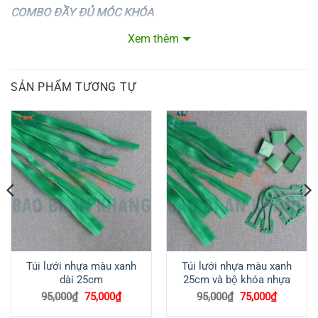
COMBO ĐẦY ĐỦ MÓC KHÓA
Xem thêm
SẢN PHẨM TƯƠNG TỰ
Túi lưới nhựa màu xanh
Túi lưới nhựa màu xanh
dài 25cm
25cm và bộ khóa nhựa
Giá
Giá
Giá
Giá
95,000
₫
75,000
₫
95,000
₫
75,000
₫
gốc
hiện
gốc
hiện
là:
tại
là:
tại