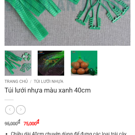
TRANG CHỦ
/
TÚI LƯỚI NHỰA
Túi lưới nhựa màu xanh 40cm
Giá
Giá
₫
₫
95,000
75,000
gốc
hiện
là:
tại
Chiều dài 40cm chuyên dùng để đựng các loại trái cây
95,000₫.
là: