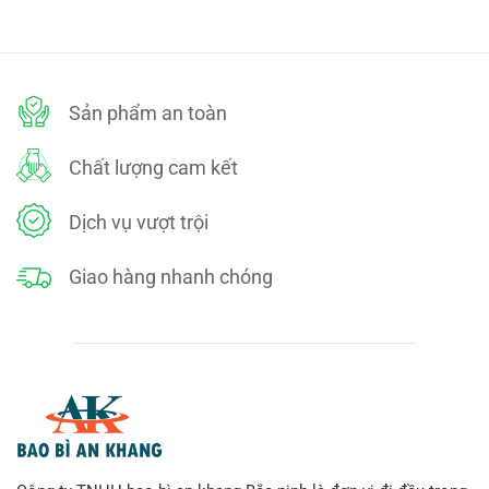
95,000₫.
là:
95,000₫.
là:
.
75,000₫.
75,000₫.
Túi lưới nhựa màu xanh 40cm đựng khoai tây (3kg)
Sản phẩm an toàn
Chất lượng cam kết
Dịch vụ vượt trội
Giao hàng nhanh chóng