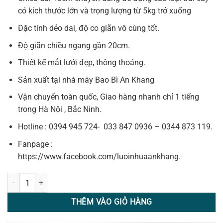
75,000₫.
có kích thước lớn và trọng lượng từ 5kg trở xuống
Đặc tính dẻo dai, độ co giãn vô cùng tốt.
Độ giãn chiều ngang gần 20cm.
Thiết kế mắt lưới đẹp, thông thoáng.
Sản xuất tại nhà máy Bao Bì An Khang
Vận chuyển toàn quốc, Giao hàng nhanh chỉ 1 tiếng
trong Hà Nội , Bắc Ninh.
Hotline : 0394 945 724- 033 847 0936 – 0344 873 119.
Fanpage :
https://www.facebook.com/luoinhuaankhang.
Túi lưới nhựa màu xanh 40cm số lượng
THÊM VÀO GIỎ HÀNG