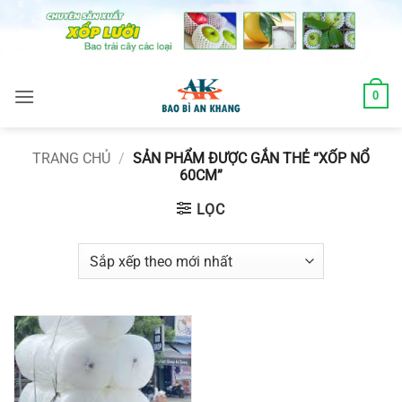
Skip
to
content
0
TRANG CHỦ
/
SẢN PHẨM ĐƯỢC GẮN THẺ “XỐP NỔ
60CM”
LỌC