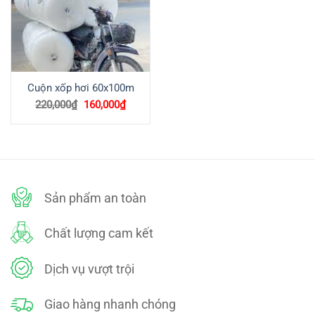
Cuộn xốp hơi 60x100m
Giá
Giá
220,000
₫
160,000
₫
gốc
hiện
là:
tại
220,000₫.
là:
160,000₫.
Sản phẩm an toàn
Chất lượng cam kết
Dịch vụ vượt trội
Giao hàng nhanh chóng