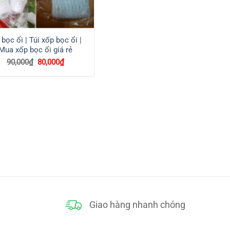
 bọc ổi | Túi xốp bọc ổi |
Mua xốp bọc ổi giá rẻ
Giá
Giá
90,000
₫
80,000
₫
gốc
hiện
là:
tại
90,000₫.
là:
80,000₫.
Giao hàng nhanh chóng