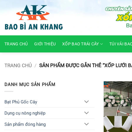
Skip
to
content
TRANG CHỦ
GIỚI THIỆU
XỐP BAO TRÁI CÂY
TÚI VẢI BA
TRANG CHỦ
/
SẢN PHẨM ĐƯỢC GẮN THẺ “XỐP LƯỚI BA
DANH MỤC SẢN PHẨM
Bạt Phủ Gốc Cây
Dụng cụ nông nghiệp
Sản phẩm đóng hàng