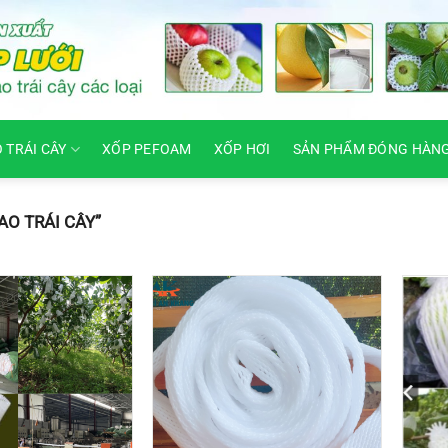
O TRÁI CÂY
XỐP PEFOAM
XỐP HƠI
SẢN PHẨM ĐÓNG HÀN
O TRÁI CÂY”