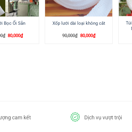
Túi
i Bọc Ổi Sẵn
Xốp lưới dài loại không cắt
Giá
Giá
Giá
Giá
00
₫
80,000
₫
90,000
₫
80,000
₫
gốc
hiện
gốc
hiện
là:
tại
là:
tại
100,000₫.
là:
90,000₫.
là:
80,000₫.
80,000₫.
lượng cam kết
Dịch vụ vượt trội