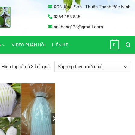
KCN Khai Sơn - Thuận Thành Bắc Ninh
0364 188 835
ankhang123@gmail.com
0
G
VIDEO PHẢN HỒI
LIÊN HỆ
Đã
Hiển thị tất cả 3 kết quả
sắp
xếp
theo
mới
nhất