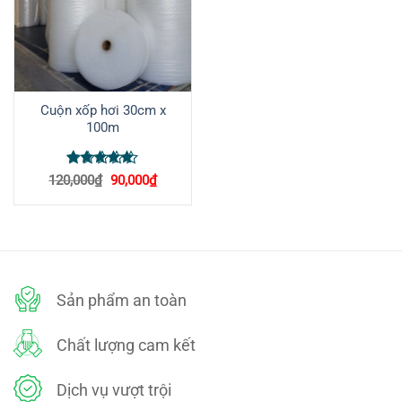
Cuộn xốp hơi 30cm x
100m
Được xếp
Giá
Giá
120,000
₫
90,000
₫
hạng
5
5
gốc
hiện
là:
tại
sao
120,000₫.
là:
90,000₫.
Sản phẩm an toàn
Chất lượng cam kết
Dịch vụ vượt trội