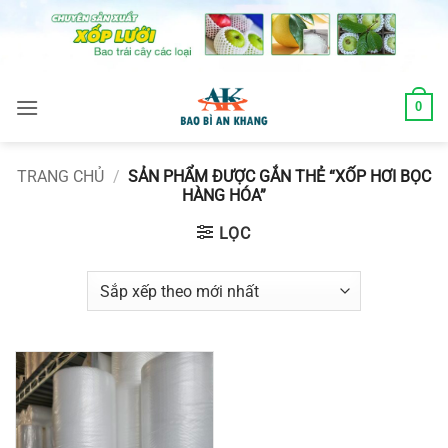
Skip
to
content
0
TRANG CHỦ
/
SẢN PHẨM ĐƯỢC GẮN THẺ “XỐP HƠI BỌC
HÀNG HÓA”
LỌC