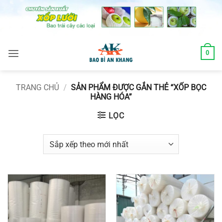
Skip
to
content
0
TRANG CHỦ
/
SẢN PHẨM ĐƯỢC GẮN THẺ “XỐP BỌC
HÀNG HÓA”
LỌC