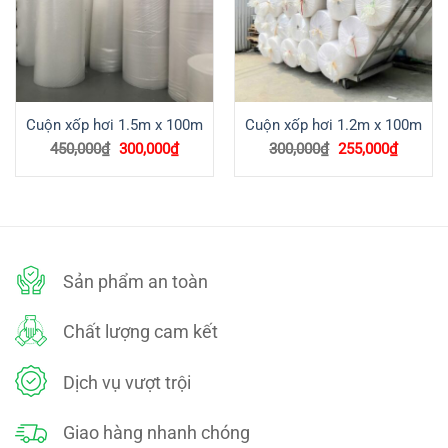
Cuộn xốp hơi 1.5m x 100m
Cuộn xốp hơi 1.2m x 100m
Giá
Giá
Giá
Giá
450,000
₫
300,000
₫
300,000
₫
255,000
₫
gốc
hiện
gốc
hiện
là:
tại
là:
tại
450,000₫.
là:
300,000₫.
là:
300,000₫.
255,000
Sản phẩm an toàn
Chất lượng cam kết
Dịch vụ vượt trội
Giao hàng nhanh chóng