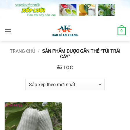
Skip
to
content
0
TRANG CHỦ
/
SẢN PHẨM ĐƯỢC GẮN THẺ “TÚI TRÁI
CÂY”
LỌC