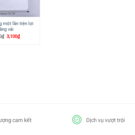
 một lần tiện lợi
ằng vải
Giá
Giá
0
₫
3,100
₫
gốc
hiện
là:
tại
3,500₫.
là:
3,100₫.
lượng cam kết
Dịch vụ vượt trội