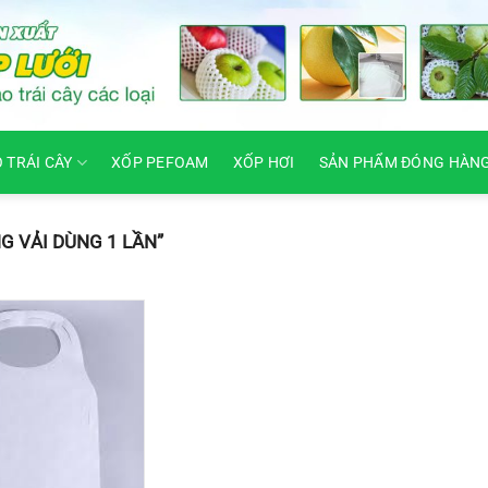
O TRÁI CÂY
XỐP PEFOAM
XỐP HƠI
SẢN PHẨM ĐÓNG HÀN
G VẢI DÙNG 1 LẦN”