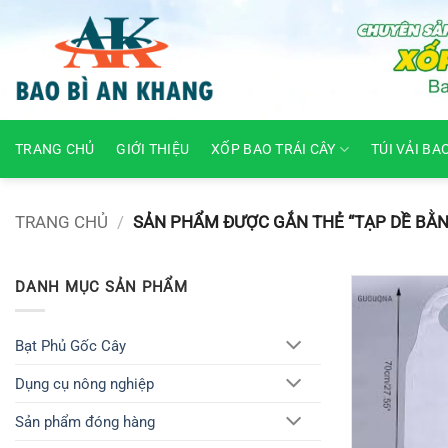
Skip
to
content
TRANG CHỦ
GIỚI THIỆU
XỐP BAO TRÁI CÂY
TÚI VẢI BA
TRANG CHỦ
/
SẢN PHẨM ĐƯỢC GẮN THẺ “TẠP DỀ BẰN
DANH MỤC SẢN PHẨM
Bạt Phủ Gốc Cây
Dụng cụ nông nghiệp
Sản phẩm đóng hàng