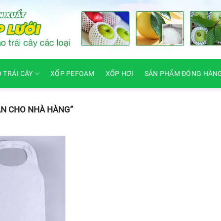
O TRÁI CÂY
XỐP PEFOAM
XỐP HƠI
SẢN PHẨM ĐÓNG HÀN
ẦN CHO NHÀ HÀNG”