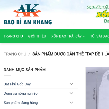
Skip
to
content
TRANG CHỦ
GIỚI THIỆU
XỐP BAO TRÁI CÂY
TÚI VẢI BA
TRANG CHỦ
/
SẢN PHẨM ĐƯỢC GẮN THẺ “TẠP DỀ 1 L
DANH MỤC SẢN PHẨM
Bạt Phủ Gốc Cây
Dụng cụ nông nghiệp
Sản phẩm đóng hàng