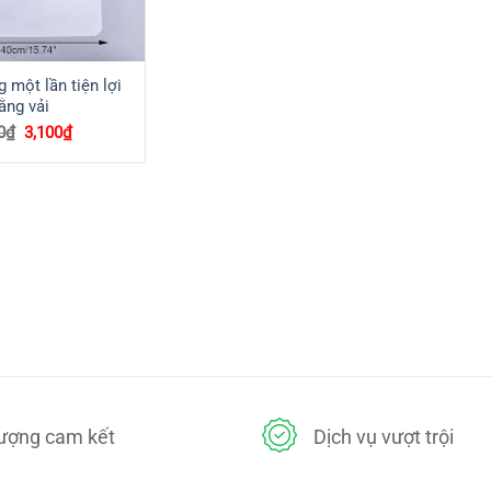
 một lần tiện lợi
ằng vải
Giá
Giá
0
₫
3,100
₫
gốc
hiện
là:
tại
3,500₫.
là:
3,100₫.
lượng cam kết
Dịch vụ vượt trội