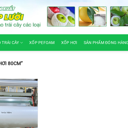
O TRÁI CÂY
XỐP PEFOAM
XỐP HƠI
SẢN PHẨM ĐÓNG HÀN
HƠI 80CM”