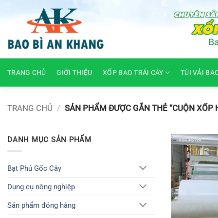
Skip
to
content
TRANG CHỦ
GIỚI THIỆU
XỐP BAO TRÁI CÂY
TÚI VẢI BA
TRANG CHỦ
/
SẢN PHẨM ĐƯỢC GẮN THẺ “CUỘN XỐP 
DANH MỤC SẢN PHẨM
Bạt Phủ Gốc Cây
Dụng cụ nông nghiệp
Sản phẩm đóng hàng