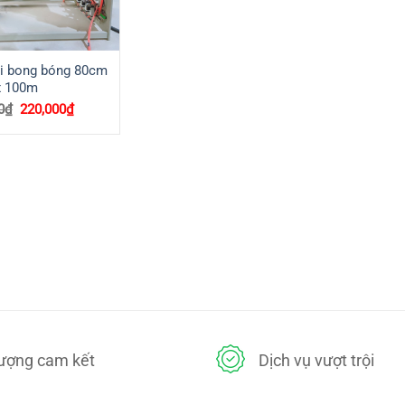
i bong bóng 80cm
x 100m
Giá
Giá
0
₫
220,000
₫
gốc
hiện
là:
tại
340,000₫.
là:
220,000₫.
lượng cam kết
Dịch vụ vượt trội