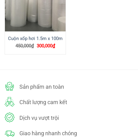
Cuộn xốp hơi 1.5m x 100m
Giá
Giá
450,000
₫
300,000
₫
gốc
hiện
là:
tại
450,000₫.
là:
300,000₫.
Sản phẩm an toàn
Chất lượng cam kết
Dịch vụ vượt trội
Giao hàng nhanh chóng