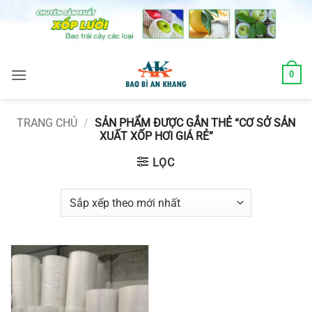
Skip
to
content
0
TRANG CHỦ
/
SẢN PHẨM ĐƯỢC GẮN THẺ “CƠ SỞ SẢN
XUẤT XỐP HƠI GIÁ RẺ”
LỌC